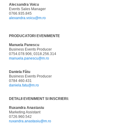
Alecsandra Voicu
Events Sales Manager
0766.935.845
alexandra.voicu@m.ro
PRODUCATORI EVENIMENTE
Manuela Panescu
Business Events Producer
0754.078.906; 0318.256.314
manuela.panescu@m.ro
Daniela Fătu
Business Events Producer
0784 460.431
daniela.fatu@m.ro
DETALII EVENIMENT SI INSCRIERI:
Ruxandra Anastasiu
Marketing Assistant
0726.960.542
ruxandra.anastasiu@m.ro