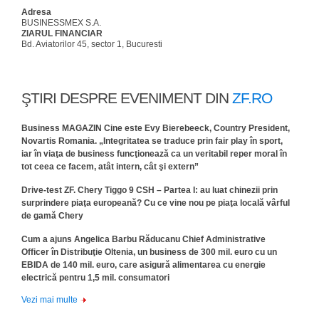
Adresa
BUSINESSMEX S.A.
ZIARUL FINANCIAR
Bd. Aviatorilor 45, sector 1, Bucuresti
ŞTIRI DESPRE EVENIMENT DIN
ZF.RO
Business MAGAZIN Cine este Evy Bierebeeck, Country President,
Novartis Romania. „Integritatea se traduce prin fair play în sport,
iar în viaţa de business funcţionează ca un veritabil reper moral în
tot ceea ce facem, atât intern, cât şi extern”
Drive-test ZF. Chery Tiggo 9 CSH – Partea I: au luat chinezii prin
surprindere piaţa europeană? Cu ce vine nou pe piaţa locală vârful
de gamă Chery
Cum a ajuns Angelica Barbu Răducanu Chief Administrative
Officer în Distribuţie Oltenia, un business de 300 mil. euro cu un
EBIDA de 140 mil. euro, care asigură alimentarea cu energie
electrică pentru 1,5 mil. consumatori
Vezi mai multe