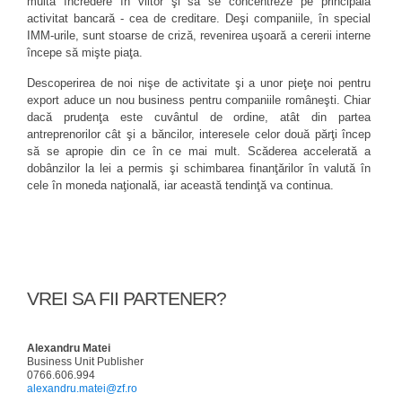
multă încredere în viitor şi să se concentreze pe principala
activitat bancară - cea de creditare. Deşi companiile, în special
IMM-urile, sunt stoarse de criză, revenirea uşoară a cererii interne
începe să mişte piaţa.
Descoperirea de noi nişe de activitate şi a unor pieţe noi pentru
export aduce un nou business pentru companiile româneşti. Chiar
dacă prudenţa este cuvântul de ordine, atât din partea
antreprenorilor cât şi a băncilor, interesele celor două părţi încep
să se apropie din ce în ce mai mult. Scăderea accelerată a
dobânzilor la lei a permis şi schimbarea finanţărilor în valută în
cele în moneda naţională, iar această tendinţă va continua.
VREI SA FII PARTENER?
Alexandru Matei
Business Unit Publisher
0766.606.994
alexandru.matei@zf.ro