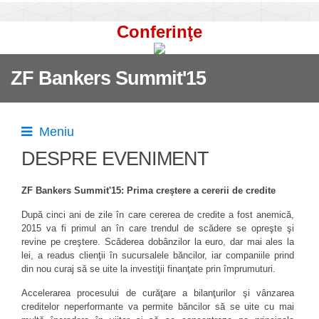
Conferinţe
ZF Bankers Summit'15
Meniu
DESPRE EVENIMENT
ZF Bankers Summit'15: Prima creştere a cererii de credite
După cinci ani de zile în care cererea de credite a fost anemică,
2015 va fi primul an în care trendul de scădere se opreşte şi
revine pe creştere. Scăderea dobânzilor la euro, dar mai ales la
lei, a readus clienţii în sucursalele băncilor, iar companiile prind
din nou curaj să se uite la investiţii finanţate prin împrumuturi.
Accelerarea procesului de curăţare a bilanţurilor şi vânzarea
creditelor neperformante va permite băncilor să se uite cu mai