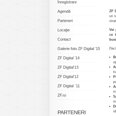
Înregistrare
Agendă
ZF 
un s
Parteneri
stra
Locaţie
Vei 
ce 
Contact
busi
Galerie foto ZF Digital '15
Dacă
B
ZF Digital '14
o
ZF Digital'13
A
tr
ZF Digital'12
P
pu
ZF Digital `11
A
in
ZF.ro
S
i
D
PARTENERI
ob