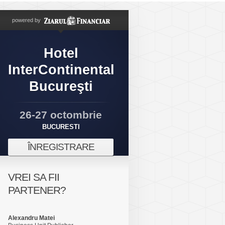
powered by
Hotel
InterContinental
Bucureşti
26-27 octombrie
BUCURESTI
ÎNREGISTRARE
VREI SA FII
PARTENER?
Alexandru Matei