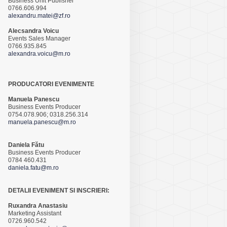
Business Unit Publisher
0766.606.994
alexandru.matei@zf.ro
Alecsandra Voicu
Events Sales Manager
0766.935.845
alexandra.voicu@m.ro
PRODUCATORI EVENIMENTE
Manuela Panescu
Business Events Producer
0754.078.906; 0318.256.314
manuela.panescu@m.ro
Daniela Fătu
Business Events Producer
0784 460.431
daniela.fatu@m.ro
DETALII EVENIMENT SI INSCRIERI:
Ruxandra Anastasiu
Marketing Assistant
0726.960.542