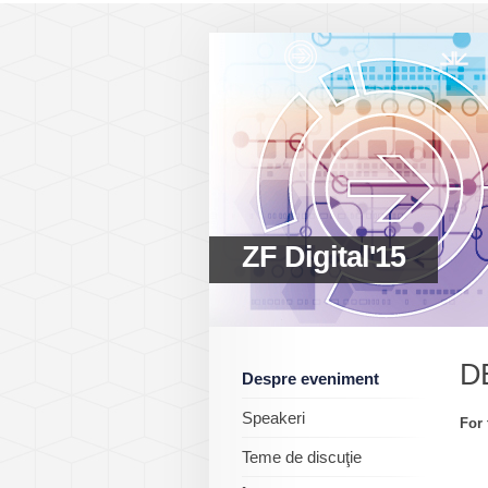
ZF Digital'15
D
Despre eveniment
Speakeri
For 
Teme de discuţie