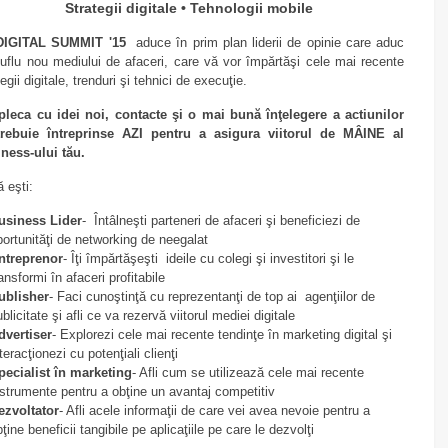
Strategii digitale • Tehnologii mobile
DIGITAL SUMMIT '15
aduce în prim plan liderii de opinie care aduc
uflu nou mediului de afaceri, care vă vor împărtăşi cele mai recente
tegii digitale, trenduri şi tehnici de execuţie.
pleca cu idei noi, contacte şi o mai bună înţelegere a actiunilor
trebuie întreprinse AZI pentru a asigura viitorul de MÂINE al
ness-ului tău.
 eşti:
usiness Lider
- Întâlneşti parteneri de afaceri şi beneficiezi de
portunităţi de networking de neegalat
ntreprenor
- Îţi împărtăşeşti ideile cu colegi şi investitori şi le
ansformi în afaceri profitabile
ublisher
- Faci cunoştinţă cu reprezentanţi de top ai agenţiilor de
blicitate şi afli ce va rezervă viitorul mediei digitale
dvertiser
- Explorezi cele mai recente tendinţe în marketing digital şi
teracţionezi cu potenţiali clienţi
pecialist în marketing
- Afli cum se utilizează cele mai recente
nstrumente pentru a obţine un avantaj competitiv
ezvoltator
- Afli acele informaţii de care vei avea nevoie pentru a
ţine beneficii tangibile pe aplicaţiile pe care le dezvolţi