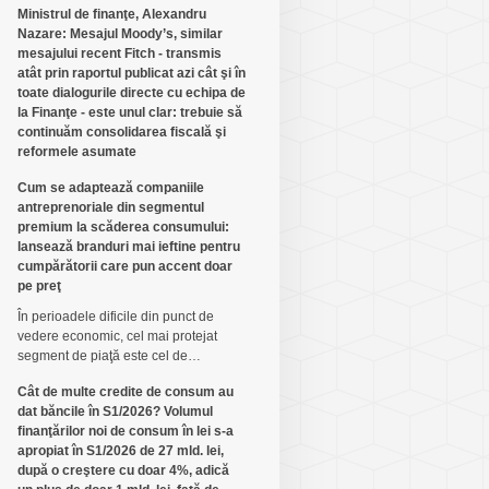
Ministrul de finanţe, Alexandru
Nazare: Mesajul Moody’s, similar
mesajului recent Fitch - transmis
atât prin raportul publicat azi cât şi în
toate dialogurile directe cu echipa de
la Finanţe - este unul clar: trebuie să
continuăm consolidarea fiscală şi
reformele asumate
Cum se adaptează companiile
antreprenoriale din segmentul
premium la scăderea consumului:
lansează branduri mai ieftine pentru
cumpărătorii care pun accent doar
pe preţ
În perioadele dificile din punct de
vedere economic, cel mai protejat
segment de piaţă este cel de…
Cât de multe credite de consum au
dat băncile în S1/2026? Volumul
finanţărilor noi de consum în lei s-a
apropiat în S1/2026 de 27 mld. lei,
după o creştere cu doar 4%, adică