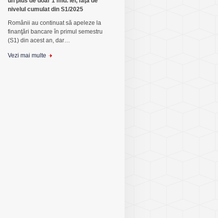
un plus de doar 1 mld. lei, faţă de
nivelul cumulat din S1/2025
Românii au continuat să apeleze la
finanţări bancare în primul semestru
(S1) din acest an, dar…
Vezi mai multe