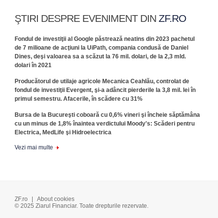
ŞTIRI DESPRE EVENIMENT DIN
ZF.RO
Fondul de investiţii al Google păstrează neatins din 2023 pachetul
de 7 milioane de acţiuni la UiPath, compania condusă de Daniel
Dines, deşi valoarea sa a scăzut la 76 mil. dolari, de la 2,3 mld.
dolari în 2021
Producătorul de utilaje agricole Mecanica Ceahlău, controlat de
fondul de investiţii Evergent, şi-a adâncit pierderile la 3,8 mil. lei în
primul semestru. Afacerile, în scădere cu 31%
Bursa de la Bucureşti coboară cu 0,6% vineri şi încheie săptămâna
cu un minus de 1,8% înaintea verdictului Moody's: Scăderi pentru
Electrica, MedLife şi Hidroelectrica
Vezi mai multe
ZF.ro
|
About cookies
© 2025 Ziarul Financiar. Toate drepturile rezervate.