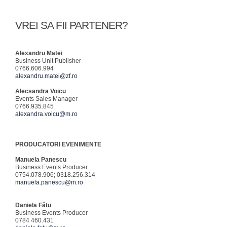
VREI SA FII PARTENER?
Alexandru Matei
Business Unit Publisher
0766.606.994
alexandru.matei@zf.ro
Alecsandra Voicu
Events Sales Manager
0766.935.845
alexandra.voicu@m.ro
PRODUCATORI EVENIMENTE
Manuela Panescu
Business Events Producer
0754.078.906; 0318.256.314
manuela.panescu@m.ro
Daniela Fătu
Business Events Producer
0784 460.431