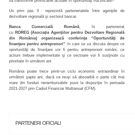
să transforme provocările actuale în oportunităţi fructificate?
Un prim pas îl reprezintă parteneriatele între agenţiile de
dezvoltare regională şi sectorul bancar.
Banca Comercială Română
, în parteneriat
cu
ROREG
(Asociaţia Agenţiilor pentru Dezvoltare Regională
din România) organizează conferinţa “Oportunităţi de
finan
ţare pentru antreprenori
”
în care se va discuta despre ce
oportunităţi de finanţare vor fi pentru antreprenorii români, ce
actiuni trebuie implementate şi ce sectoare vor fi susţinute cu
prioritate în următorii ani.
România poate trece printr-un ciclu economic extraordinar în
următorii şapte ani, dacă va reuşi să absoarbă o parte cât mai
mare din fonduri nerambursabile puse la dispoziţie în perioada
2021-2027 prin Cadrul Financiar Multianual (CFM).
PARTENERI OFICIALI