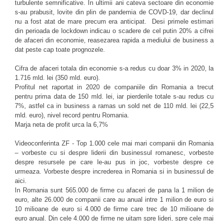
turbulente semnificative. In ultimii ani cateva sectoare din economie
s-au prabusit, lovite din plin de pandemia de COVD-19, dar declinul
nu a fost atat de mare precum era anticipat. Desi primele estimari
din perioada de lockdown indicau o scadere de cel putin 20% a cifrei
de afaceri din economie, reasezarea rapida a mediului de business a
dat peste cap toate prognozele.
Cifra de afaceri totala din economie s-a redus cu doar 3% in 2020, la
1.716 mld. lei (350 mld. euro).
Profitul net raportat in 2020 de companiile din Romania a trecut
pentru prima data de 150 mld. lei, iar pierderile totale s-au redus cu
7%, astfel ca in business a ramas un sold net de 110 mld. lei (22,5
mld. euro), nivel record pentru Romania.
Marja neta de profit urca la 6,7%
Videoconferinta ZF - Top 1.000 cele mai mari companii din Romania
– vorbeste cu si despre liderii din businessul romanesc, vorbeste
despre resursele pe care le-au pus in joc, vorbeste despre ce
urmeaza. Vorbeste despre increderea in Romania si in businessul de
aici.
In Romania sunt 565.000 de firme cu afaceri de pana la 1 milion de
euro, alte 26.000 de companii care au anual intre 1 milion de euro si
10 milioane de euro si 4.000 de firme care trec de 10 milioane de
euro anual. Din cele 4.000 de firme ne uitam spre lideri, spre cele mai