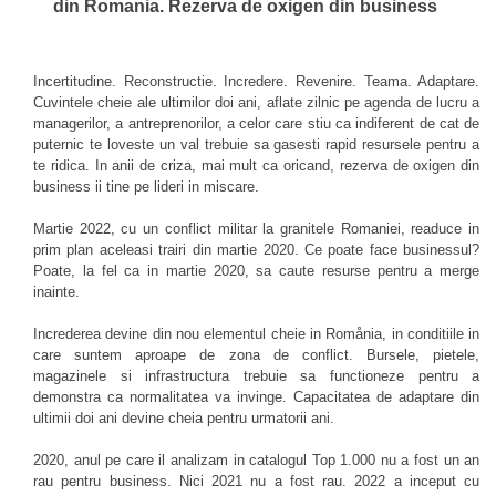
din Romania. Rezerva de oxigen din business
Incertitudine. Reconstructie. Incredere. Revenire. Teama. Adaptare.
Cuvintele cheie ale ultimilor doi ani, aflate zilnic pe agenda de lucru a
managerilor, a antreprenorilor, a celor care stiu ca indiferent de cat de
puternic te loveste un val trebuie sa gasesti rapid resursele pentru a
te ridica. In anii de criza, mai mult ca oricand, rezerva de oxigen din
business ii tine pe lideri in miscare.
Martie 2022, cu un conflict militar la granitele Romaniei, readuce in
prim plan aceleasi trairi din martie 2020. Ce poate face businessul?
Poate, la fel ca in martie 2020, sa caute resurse pentru a merge
inainte.
Increderea devine din nou elementul cheie in Romånia, in conditiile in
care suntem aproape de zona de conflict. Bursele, pietele,
magazinele si infrastructura trebuie sa functioneze pentru a
demonstra ca normalitatea va invinge. Capacitatea de adaptare din
ultimii doi ani devine cheia pentru urmatorii ani.
2020, anul pe care il analizam in catalogul Top 1.000 nu a fost un an
rau pentru business. Nici 2021 nu a fost rau. 2022 a inceput cu