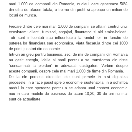
mari 1.000 de companii din Romania, nucleul care genereaza 50%
din cifra de afaceri totala, o treime din profit si aproape un milion de
locuri de munca.
Fiecare dintre cele mai mari 1.000 de companii se afla in centrul unui
ecosistem: clienti, furnizori, angajati, finantatori si alti stake-holderi.
Toti sunt influentati sau influenteaza la randul lor, in functie de
puterea lor financiara sau economica, viata fiecaruia dintre cei 1000
de primi jucatori din economie.
Intr-un an greu pentru business, zeci de mii de companii din Romania
au gasit energia, ideile si banii pentru a se transforma din niste
“condamnati la pierderi” in adevarati castigatori. Vorbim despre
aceste companii, despre cele mai mari 1.000 de firme din Romania.
De la ele pornesc directiile, ele sunt primele in a-si digitaliza
procesele, in a face pasul spre o economie sustenabila, in a schimba
modul in care opereaza pentru a se adapta unui context economic
nou in care modele de business de acum 10,20, 30 de ani nu mai
sunt de actualitate.