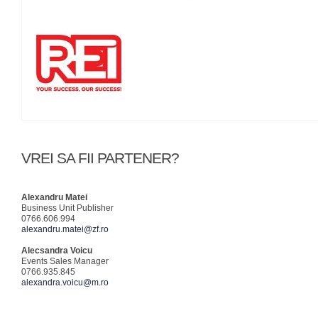
VREI SA FII PARTENER?
Alexandru Matei
Business Unit Publisher
0766.606.994
alexandru.matei@zf.ro
Alecsandra Voicu
Events Sales Manager
0766.935.845
alexandra.voicu@m.ro