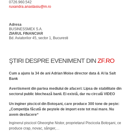
0726.960.542
ruxandra.anastasiu@m.ro
Adresa
BUSINESSMEX S.A.
ZIARUL FINANCIAR
Bd. Aviatorilor 45, sector 1, Bucuresti
ŞTIRI DESPRE EVENIMENT DIN
ZF.RO
Cum a ajuns la 34 de ani Adrian Moise director data & AI la Salt
Bank
Avertisment din partea mediului de afaceri: Lipsa de stabilitate din
sectorul public blochează banii. Ei există, dar nu circulă VIDEO
Un inginer piscicol din Botoşani, care produce 300 tone de peşte:
„Competiţia făcută de peştele de import este tot mai mare. Nu
avem desfacere“
Inginerul piscicol Gheorghe Nistor, proprietarul Pis­ci­cola Botoşani, ce
produce crap, novac, sânger,…