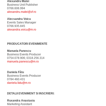
Alexandru Matei
Business Unit Publisher
0766.606.994
alexandru.matei@zf.ro
Alecsandra Voicu
Events Sales Manager
0766.935.845
alexandra.voicu@m.ro
PRODUCATORI EVENIMENTE
Manuela Panescu
Business Events Producer
0754.078.906; 0318.256.314
manuela.panescu@m.ro
Daniela Fătu
Business Events Producer
0784 460.431
daniela.fatu@m.ro
DETALII EVENIMENT SI INSCRIERI:
Ruxandra Anastasiu
Marketing Assistant