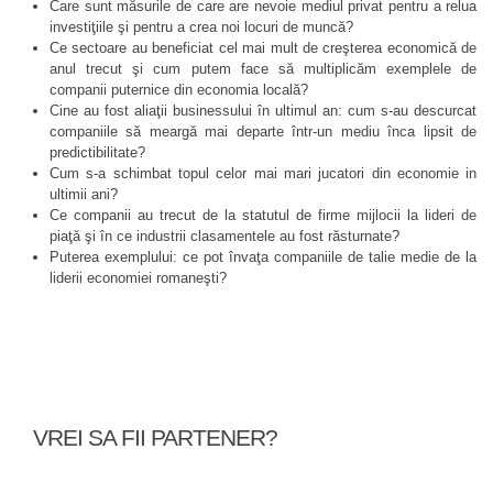
Care sunt măsurile de care are nevoie mediul privat pentru a relua
investiţiile şi pentru a crea noi locuri de muncă?
Ce sectoare au beneficiat cel mai mult de creşterea economică de
anul trecut şi cum putem face să multiplicăm exemplele de
companii puternice din economia locală?
Cine au fost aliaţii businessului în ultimul an: cum s-au descurcat
companiile să meargă mai departe într-un mediu înca lipsit de
predictibilitate?
Cum s-a schimbat topul celor mai mari jucatori din economie in
ultimii ani?
Ce companii au trecut de la statutul de firme mijlocii la lideri de
piaţă şi în ce industrii clasamentele au fost răsturnate?
Puterea exemplului: ce pot învaţa companiile de talie medie de la
liderii economiei romaneşti?
VREI SA FII PARTENER?