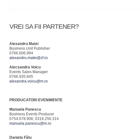
VREI SA FII PARTENER?
Alexandru Matei
Business Unit Publisher
0766.606.994
alexandru.matei@zf.ro
Alecsandra Voicu
Events Sales Manager
0766.935.845
alexandra.voicu@m.ro
PRODUCATORI EVENIMENTE
Manuela Panescu
Business Events Producer
0754.078.906; 0318.256.314
manuela.panescu@m.ro
Daniela Fătu