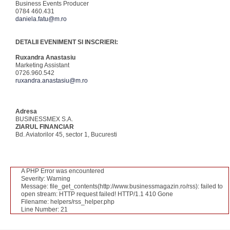
Business Events Producer
0784 460.431
daniela.fatu@m.ro
DETALII EVENIMENT SI INSCRIERI:
Ruxandra Anastasiu
Marketing Assistant
0726.960.542
ruxandra.anastasiu@m.ro
Adresa
BUSINESSMEX S.A.
ZIARUL FINANCIAR
Bd. Aviatorilor 45, sector 1, Bucuresti
A PHP Error was encountered
Severity: Warning
Message: file_get_contents(http://www.businessmagazin.ro/rss): failed to
open stream: HTTP request failed! HTTP/1.1 410 Gone
Filename: helpers/rss_helper.php
Line Number: 21