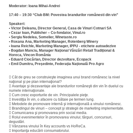
Moderator: Ioana Mihai-Andrei
17:40 – 19:30 “Club BM: Povestea brandurilor românesti din vin”
Speakeri:
•
Victor Deleanu, Director General, Casa de Vinuri Cotnari SA
•
Cezar Ioan, Publisher – Co-fondator, Vinul.ro
•
Sergiu Nedelea, Somelier, Winetaste.ro
•
Roxana Ana, Marketing Manager, Rotenberg Winery
•
Ioana Reichle, Marketing Manager, IPPU - etichete autoadezive
•
Bogdan Manciu, Manager Naţional Vânzări Retail Tradiţional &
Horeca, Vincon România
•
Eduard Ciocârlan, Director dezvoltare, Ecopack
•
Emil Dumitru, Preşedinte, Federaţia Naţională Pro Agro

Cât de greu se construieşte imaginea unui brand românesc la nivel
naţional şi pe plan internaţional?

Avantaje şi dezavantaje ale brandurilor româneşti din vin în duelul cu
numele internaţionale.

Cum cresc exporturile de vin. Principalele pieţe.

Investiţia în vin, o afacere cu bătaie pe termen lung.

Metodele de promovare internă şi internaţională a vinului românesc.

Brandingul de vinuri – concept şi strategii de marketing implementate.

Comunicarea şi promovarea prin social media.

Rolul evenimentelor în promovarea vinului; târguri, concursuri,
degustări.

Vânzarea vinului în Key accounts vs HoReCa.

Importanţa educării consumatorului.