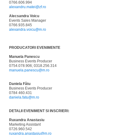
0766.606.994
alexandru.matei@zf.ro
Alecsandra Voicu
Events Sales Manager
0766.935.845
alexandra.voicu@m.ro
PRODUCATORI EVENIMENTE
Manuela Panescu
Business Events Producer
0754.078.906; 0318.256.314
manuela.panescu@m.ro
Daniela Fătu
Business Events Producer
0784 460.431
daniela.fatu@m.ro
DETALII EVENIMENT SI INSCRIERI:
Ruxandra Anastasiu
Marketing Assistant
0726.960.542
ruxandra.anastasiu@m.ro