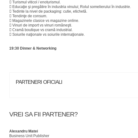

Turismul viticol / enoturismul.

Educaţie şi pregătire în industria vinului; Rolul somelierului în industrie.

Tedinte la nivel de packaging: cutie, etichetă.

Tendinţe de consum.

Magazinele clasice vs magazine online.

Vinuri de import vs vinuri româneşti.

Cramă boutique vs cramă industrial.

Soiurile naţionale vs soiurile internaţionale.
19:30 Dinner & Networking
PARTENERI OFICIALI
VREI SA FII PARTENER?
Alexandru Matei
Business Unit Publisher