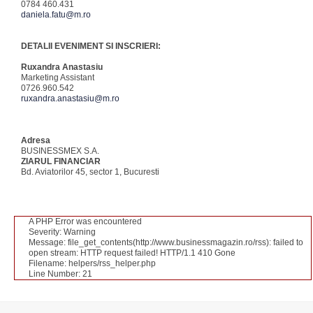
0784 460.431
daniela.fatu@m.ro
DETALII EVENIMENT SI INSCRIERI:
Ruxandra Anastasiu
Marketing Assistant
0726.960.542
ruxandra.anastasiu@m.ro
Adresa
BUSINESSMEX S.A.
ZIARUL FINANCIAR
Bd. Aviatorilor 45, sector 1, Bucuresti
A PHP Error was encountered
Severity: Warning
Message: file_get_contents(http://www.businessmagazin.ro/rss): failed to
open stream: HTTP request failed! HTTP/1.1 410 Gone
Filename: helpers/rss_helper.php
Line Number: 21