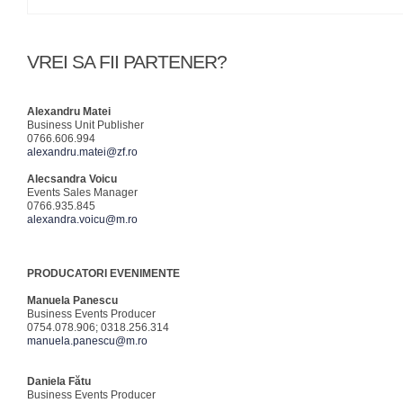
VREI SA FII PARTENER?
Alexandru Matei
Business Unit Publisher
0766.606.994
alexandru.matei@zf.ro
Alecsandra Voicu
Events Sales Manager
0766.935.845
alexandra.voicu@m.ro
PRODUCATORI EVENIMENTE
Manuela Panescu
Business Events Producer
0754.078.906; 0318.256.314
manuela.panescu@m.ro
Daniela Fătu
Business Events Producer