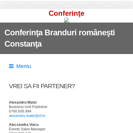
Conferinţe
Conferinţa Branduri româneşti
Constanţa
Meniu
VREI SA FII PARTENER?
Alexandru Matei
Business Unit Publisher
0766.606.994
alexandru.matei@zf.ro
Alecsandra Voicu
Events Sales Manager