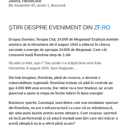
ZIARUL FINANCIAR
Bd. Aviatorilor 45, sector 1, Bucuresti
ŞTIRI DESPRE EVENIMENT DIN
ZF.RO
Dragoş Damian, Terapia Cluj: 24.000 de Megawaţi! Explozia bombei
atomice de la Hiroshima din 6 august 1945 a eliberat în câteva
secunde o energie de aproape 24.000 de Megawaţi. Cam cât
consumă toată România timp de 3 zile
Aţi uitat cu totul, aşa-i? Sau poate v-a scăpat doar anul ăsta.
Hiroshima, 6 august 1945. Apoi Nagasaki,…
Din hub imaginar, România, plină de resurse, a devenit o
vulnerabilitate regională: România trebuia să aibă în centrale pe
gaz 4.000 MW anul acesta. Dar nimic nu a fost finalizat, iar acum
guvernul a ajuns la etapa de închis fabrici în lipsa energiei
Business sportiv. Canotajul, unul dintre cele mai medaliate sporturi
din România, nu are o infrastractură cu care să se mândrească,
dar abia pune bazele primei arene olimpice. Cum reuşeşc sportivii
să facă performanţă şi să aducă medalii unei ţări care nici măcar o
arenă olimpică nu le-a oferit până acum?