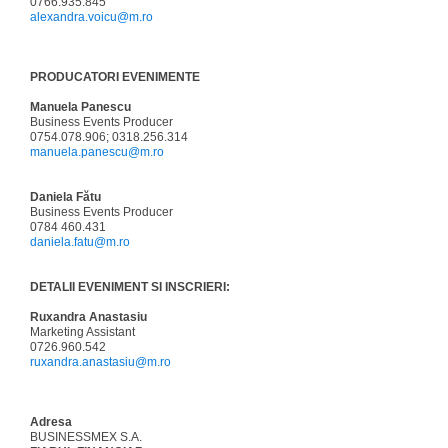
0766.935.845
alexandra.voicu@m.ro
PRODUCATORI EVENIMENTE
Manuela Panescu
Business Events Producer
0754.078.906; 0318.256.314
manuela.panescu@m.ro
Daniela Fătu
Business Events Producer
0784 460.431
daniela.fatu@m.ro
DETALII EVENIMENT SI INSCRIERI:
Ruxandra Anastasiu
Marketing Assistant
0726.960.542
ruxandra.anastasiu@m.ro
Adresa
BUSINESSMEX S.A.