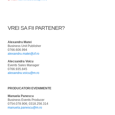
VREI SA FII PARTENER?
Alexandru Matei
Business Unit Publisher
0766.606.994
alexandru.matei@zf.ro
Alecsandra Voicu
Events Sales Manager
0766.935.845
alexandra.voicu@m.ro
PRODUCATORI EVENIMENTE
Manuela Panescu
Business Events Producer
0754.078.906; 0318.256.314
manuela.panescu@m.ro