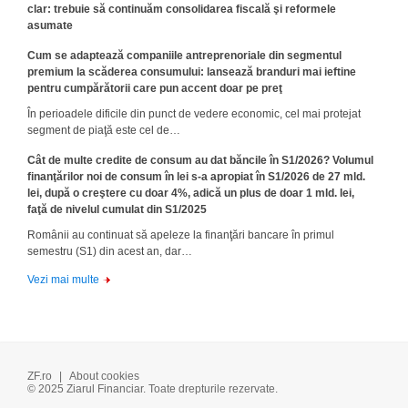
clar: trebuie să continuăm consolidarea fiscală şi reformele
asumate
Cum se adaptează companiile antreprenoriale din segmentul
premium la scăderea consumului: lansează branduri mai ieftine
pentru cumpărătorii care pun accent doar pe preţ
În perioadele dificile din punct de vedere economic, cel mai protejat
segment de piaţă este cel de…
Cât de multe credite de consum au dat băncile în S1/2026? Volumul
finanţărilor noi de consum în lei s-a apropiat în S1/2026 de 27 mld.
lei, după o creştere cu doar 4%, adică un plus de doar 1 mld. lei,
faţă de nivelul cumulat din S1/2025
Românii au continuat să apeleze la finanţări bancare în primul
semestru (S1) din acest an, dar…
Vezi mai multe
ZF.ro
|
About cookies
© 2025 Ziarul Financiar. Toate drepturile rezervate.