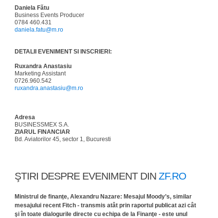
Daniela Fătu
Business Events Producer
0784 460.431
daniela.fatu@m.ro
DETALII EVENIMENT SI INSCRIERI:
Ruxandra Anastasiu
Marketing Assistant
0726.960.542
ruxandra.anastasiu@m.ro
Adresa
BUSINESSMEX S.A.
ZIARUL FINANCIAR
Bd. Aviatorilor 45, sector 1, Bucuresti
ŞTIRI DESPRE EVENIMENT DIN
ZF.RO
Ministrul de finanţe, Alexandru Nazare: Mesajul Moody’s, similar
mesajului recent Fitch - transmis atât prin raportul publicat azi cât
şi în toate dialogurile directe cu echipa de la Finanţe - este unul