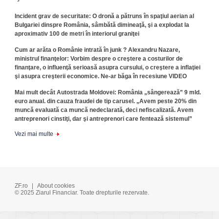
Incident grav de securitate: O dronă a pătruns în spaţiul aerian al
Bulgariei dinspre România, sâmbătă dimineaţă, şi a explodat la
aproximativ 100 de metri în interiorul graniţei
Cum ar arăta o Românie intrată în junk ? Alexandru Nazare,
ministrul finanţelor: Vorbim despre o creştere a costurilor de
finanţare, o influenţă serioasă asupra cursului, o creştere a inflaţiei
şi asupra creşterii economice. Ne-ar băga în recesiune VIDEO
Mai mult decât Autostrada Moldovei: România „sângerează” 9 mld.
euro anual. din cauza fraudei de tip carusel. „Avem peste 20% din
muncă evaluată ca muncă nedeclarată, deci nefiscalizată. Avem
antreprenori cinstiţi, dar şi antreprenori care fentează sistemul”
Vezi mai multe
ZF.ro
|
About cookies
© 2025 Ziarul Financiar. Toate drepturile rezervate.