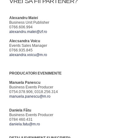
VREI SA FII PARTENER?
Alexandru Matei
Business Unit Publisher
0766.606.994
alexandru.matei@zf.ro
Alecsandra Voicu
Events Sales Manager
0766.935.845
alexandra.voicu@m.ro
PRODUCATORI EVENIMENTE
Manuela Panescu
Business Events Producer
0754.078.906; 0318.256.314
manuela.panescu@m.ro
Daniela Fătu
Business Events Producer
0784 460.431
daniela.fatu@m.ro