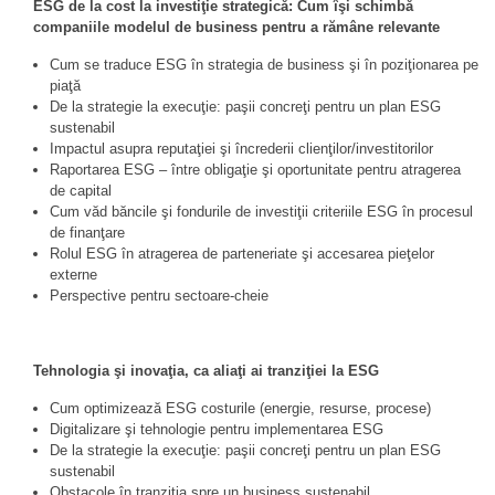
ESG de la cost la investiţie strategică: Cum îşi schimbă
companiile modelul de business pentru a rămâne relevante
Cum se traduce ESG în strategia de business şi în poziţionarea pe
piaţă
De la strategie la execuţie: paşii concreţi pentru un plan ESG
sustenabil
Impactul asupra reputaţiei şi încrederii clienţilor/investitorilor
Raportarea ESG – între obligaţie şi oportunitate pentru atragerea
de capital
Cum văd băncile şi fondurile de investiţii criteriile ESG în procesul
de finanţare
Rolul ESG în atragerea de parteneriate şi accesarea pieţelor
externe
Perspective pentru sectoare-cheie
Tehnologia şi inovaţia, ca aliaţi ai tranziţiei la ESG
Cum optimizează ESG costurile (energie, resurse, procese)
Digitalizare şi tehnologie pentru implementarea ESG
De la strategie la execuţie: paşii concreţi pentru un plan ESG
sustenabil
Obstacole în tranzitia spre un business sustenabil