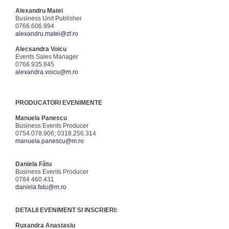
Alexandru Matei
Business Unit Publisher
0766.606.994
alexandru.matei@zf.ro
Alecsandra Voicu
Events Sales Manager
0766.935.845
alexandra.voicu@m.ro
PRODUCATORI EVENIMENTE
Manuela Panescu
Business Events Producer
0754.078.906; 0318.256.314
manuela.panescu@m.ro
Daniela Fătu
Business Events Producer
0784 460.431
daniela.fatu@m.ro
DETALII EVENIMENT SI INSCRIERI:
Ruxandra Anastasiu