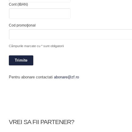
Cont (IBAN)
Cod promoţional
Câmpurile marcate cu * sunt obligatorii
Pentru abonare contactati
abonare@zf.ro
VREI SA FII PARTENER?