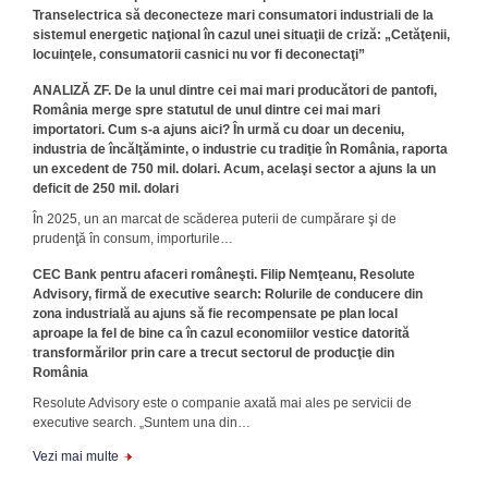
Transelectrica să deconecteze mari consumatori industriali de la
sistemul energetic naţional în cazul unei situaţii de criză: „Cetăţenii,
locuinţele, consumatorii casnici nu vor fi deconectaţi”
ANALIZĂ ZF. De la unul dintre cei mai mari producători de pantofi,
România merge spre statutul de unul dintre cei mai mari
importatori. Cum s-a ajuns aici? În urmă cu doar un deceniu,
industria de încălţăminte, o industrie cu tradiţie în România, raporta
un excedent de 750 mil. dolari. Acum, acelaşi sector a ajuns la un
deficit de 250 mil. dolari
În 2025, un an marcat de scăderea puterii de cumpărare şi de
prudenţă în consum, importurile…
CEC Bank pentru afaceri româneşti. Filip Nemţeanu, Resolute
Advisory, firmă de executive search: Rolurile de conducere din
zona industrială au ajuns să fie recompensate pe plan local
aproape la fel de bine ca în cazul economiilor vestice datorită
transformărilor prin care a trecut sectorul de producţie din
România
Resolute Advisory este o com­panie axată mai ales pe servicii de
executive search. „Suntem una din…
Vezi mai multe