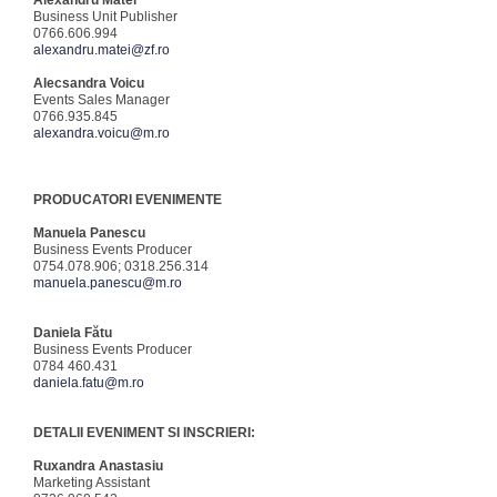
Alexandru Matei
Business Unit Publisher
0766.606.994
alexandru.matei@zf.ro
Alecsandra Voicu
Events Sales Manager
0766.935.845
alexandra.voicu@m.ro
PRODUCATORI EVENIMENTE
Manuela Panescu
Business Events Producer
0754.078.906; 0318.256.314
manuela.panescu@m.ro
Daniela Fătu
Business Events Producer
0784 460.431
daniela.fatu@m.ro
DETALII EVENIMENT SI INSCRIERI:
Ruxandra Anastasiu
Marketing Assistant