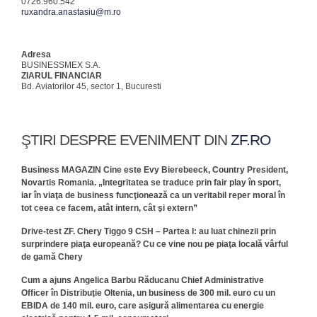
0726.960.542
ruxandra.anastasiu@m.ro
Adresa
BUSINESSMEX S.A.
ZIARUL FINANCIAR
Bd. Aviatorilor 45, sector 1, Bucuresti
ŞTIRI DESPRE EVENIMENT DIN
ZF.RO
Business MAGAZIN Cine este Evy Bierebeeck, Country President,
Novartis Romania. „Integritatea se traduce prin fair play în sport,
iar în viaţa de business funcţionează ca un veritabil reper moral în
tot ceea ce facem, atât intern, cât şi extern”
Drive-test ZF. Chery Tiggo 9 CSH – Partea I: au luat chinezii prin
surprindere piaţa europeană? Cu ce vine nou pe piaţa locală vârful
de gamă Chery
Cum a ajuns Angelica Barbu Răducanu Chief Administrative
Officer în Distribuţie Oltenia, un business de 300 mil. euro cu un
EBIDA de 140 mil. euro, care asigură alimentarea cu energie