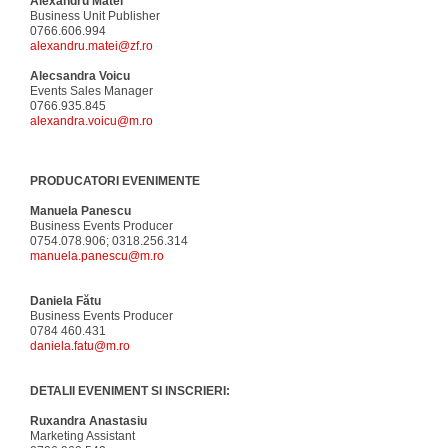
Alexandru Matei
Business Unit Publisher
0766.606.994
alexandru.matei@zf.ro
Alecsandra Voicu
Events Sales Manager
0766.935.845
alexandra.voicu@m.ro
PRODUCATORI EVENIMENTE
Manuela Panescu
Business Events Producer
0754.078.906; 0318.256.314
manuela.panescu@m.ro
Daniela Fătu
Business Events Producer
0784 460.431
daniela.fatu@m.ro
DETALII EVENIMENT SI INSCRIERI:
Ruxandra Anastasiu
Marketing Assistant