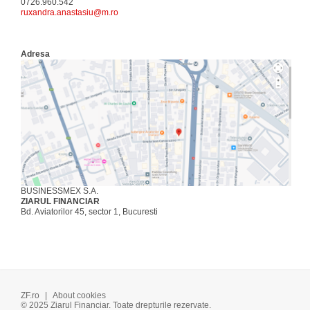
0726.960.542
ruxandra.anastasiu@m.ro
Adresa
BUSINESSMEX S.A.
ZIARUL FINANCIAR
Bd. Aviatorilor 45, sector 1, Bucuresti
ZF.ro
|
About cookies
© 2025 Ziarul Financiar. Toate drepturile rezervate.