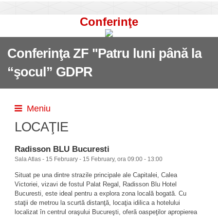
Conferinţe
Conferinţa ZF "Patru luni până la
“şocul” GDPR
Meniu
LOCAŢIE
Radisson BLU Bucuresti
Sala Atlas - 15 February - 15 February, ora 09:00 - 13:00
Situat pe una dintre strazile principale ale Capitalei, Calea
Victoriei, vizavi de fostul Palat Regal, Radisson Blu Hotel
Bucuresti, este ideal pentru a explora zona locală bogată. Cu
staţii de metrou la
scurtă
distanţă, locaţia
idilica a
hotelului
localizat în centrul oraşului Bucureşti, oferă oaspeţilor apropierea