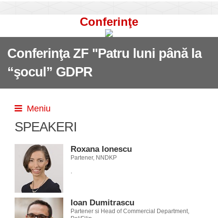
Conferinţe
Conferinţa ZF "Patru luni până la
“şocul” GDPR
Meniu
SPEAKERI
Roxana Ionescu
Partener, NNDKP
.
Ioan Dumitrascu
Partener si Head of Commercial Department,