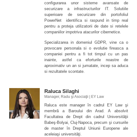
configurarea unor sisteme avansate de
securizare a infrastructurilor IT. Solutiile
superioare de securizare din portofoliul
PowerNet identifica si raspund in timp real
pentru a proteja utilizatorii de date si retelele
companiilor impotriva atacurilor cibernetice.
Specializarea in domeniul GDPR, vine ca o
provocare personala si o evolutie fireasca a
companiei pentru a fi tot timpul cu un pas
inainte, astfel ca eforturile noastre de
aproximativ un an si jumatate, incep sa aduca
si rezultatele scontate.
Raluca Silaghi
Manager, Radu şi Asociaţii | EY Law
Raluca este manager în cadrul EY Law şi
membră a Baroului din Arad. A absolvit
Facultatea de Drept din cadrul Universităţii
Babeş-Bolyai, Cluj-Napoca, precum şi cursurile
de master în Dreptul Uniunii Europene ale
aceleiaşi universităţi.