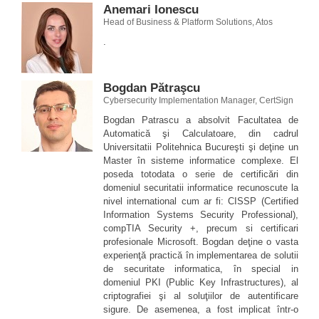
Anemari Ionescu
Head of Business & Platform Solutions, Atos
.
Bogdan Pătraşcu
Cybersecurity Implementation Manager, CertSign
Bogdan Patrascu a absolvit Facultatea de
Automatică şi Calculatoare, din cadrul
Universitatii Politehnica Bucureşti şi deţine un
Master în sisteme informatice complexe. El
poseda totodata o serie de certificări din
domeniul securitatii informatice recunoscute la
nivel international cum ar fi: CISSP (Certified
Information Systems Security Professional),
compTIA Security +, precum si certificari
profesionale Microsoft. Bogdan deţine o vasta
experienţă practică în implementarea de solutii
de securitate informatica, în special in
domeniul PKI (Public Key Infrastructures), al
criptografiei şi al soluţiilor de autentificare
sigure. De asemenea, a fost implicat într-o