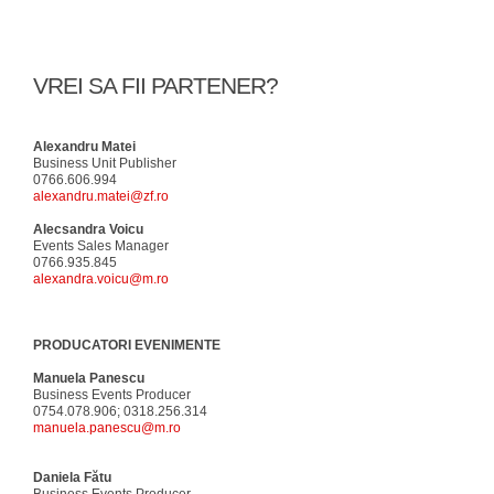
VREI SA FII PARTENER?
Alexandru Matei
Business Unit Publisher
0766.606.994
alexandru.matei@zf.ro
Alecsandra Voicu
Events Sales Manager
0766.935.845
alexandra.voicu@m.ro
PRODUCATORI EVENIMENTE
Manuela Panescu
Business Events Producer
0754.078.906; 0318.256.314
manuela.panescu@m.ro
Daniela Fătu