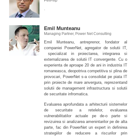
PeliFilip
.
Emil Munteanu
Managing Partner, Power Net Consulting
Emil Munteanu, antreprenor, fondator al
companiei PowerNet, agregator de solutii IT,
specializat in proiectarea, integrarea si
externalizarea de solutii IT convergente. Cu o
experienta de aproape 20 de ani in industria IT
romaneasca, deopotriva competitiva si plina de
provocari, PowerNet s-a consolidat pe piata IT
prin proiecte de mare anvergura, reprezentand
solutii de management infrastructura si solutii
de securitate infromatica.
Evaluarea aprofundata a arhitecturii sistemelor
de securitate a retelelor, evaluarea
vulnerabilitatilor actuale pe de-o parte si
revizuirea si analizarea amenintarilor pe de alta
parte, fac din PowerNet un expert in definirea
strategiilor de reducere a riscurilor prin