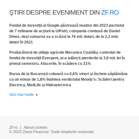
ŞTIRI DESPRE EVENIMENT DIN
ZF.RO
Fondul de investiţii al Google păstrează neatins din 2023 pachetul
de 7 milioane de acţiuni la UiPath, compania condusă de Daniel
Dines, deşi valoarea sa a scăzut la 76 mil. dolari, de la 2,3 mld.
dolari în 2021
Producătorul de utilaje agricole Mecanica Ceahlău, controlat de
fondul de investiţii Evergent, şi-a adâncit pierderile la 3,8 mil. lei în
primul semestru. Afacerile, în scădere cu 31%
Bursa de la Bucureşti coboară cu 0,6% vineri şi încheie săptămâna
cu un minus de 1,8% înaintea verdictului Moody's: Scăderi pentru
Electrica, MedLife şi Hidroelectrica
Vezi mai multe
ZF.ro
|
About cookies
© 2025 Ziarul Financiar. Toate drepturile rezervate.