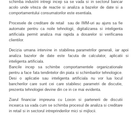
schimba industrii intregi incep sa se vada si in sectorul bancar
acolo unde viteza de reactie si analiza a bazelor de date si a
comportamentului consumatorilor este esentiala.
Procesele de creditare de retail sau de IMM-uri au ajuns sa fie
automate pentru ca noile tehnologii, digitalizarea si inteligenta
artificiala permit analiza mai rapida a dosarelor si verificarea
clientilor.
Decizia umana intervine in stabilirea parametrilor generali, iar apoi
analiza bazelor de date este facuta de calculator, aplicatii si
inteligenta artificiala.
Bancile incep sa schimbe comportamentele organizationale
pentru a face fata tendintelor din piata si schimbarilor tehnologice.
Desi o aplicatie sau inteligenta artificiala nu vor lua locul
bancherilor care sunt cei care stabilesc parametri de discutie,
prezenta tehnologiei devine din ce in ce mai evidenta.
Ziarul financiar impreuna cu Loxon si partenerii de discutii
incearca sa vada cum se schimba procesul de analiza si creditare
in retail si in sectorul intreprinderilor mici si mijlocii.