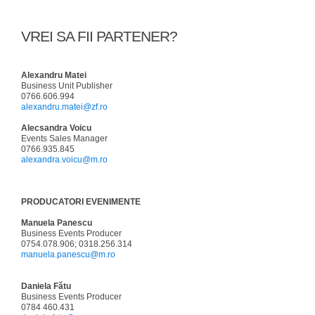
VREI SA FII PARTENER?
Alexandru Matei
Business Unit Publisher
0766.606.994
alexandru.matei@zf.ro
Alecsandra Voicu
Events Sales Manager
0766.935.845
alexandra.voicu@m.ro
PRODUCATORI EVENIMENTE
Manuela Panescu
Business Events Producer
0754.078.906; 0318.256.314
manuela.panescu@m.ro
Daniela Fătu
Business Events Producer
0784 460.431