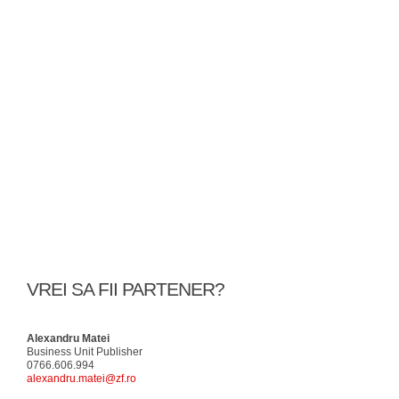
VREI SA FII PARTENER?
Alexandru Matei
Business Unit Publisher
0766.606.994
alexandru.matei@zf.ro