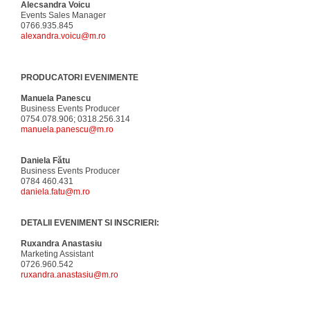
Alecsandra Voicu
Events Sales Manager
0766.935.845
alexandra.voicu@m.ro
PRODUCATORI EVENIMENTE
Manuela Panescu
Business Events Producer
0754.078.906; 0318.256.314
manuela.panescu@m.ro
Daniela Fătu
Business Events Producer
0784 460.431
daniela.fatu@m.ro
DETALII EVENIMENT SI INSCRIERI:
Ruxandra Anastasiu
Marketing Assistant
0726.960.542
ruxandra.anastasiu@m.ro