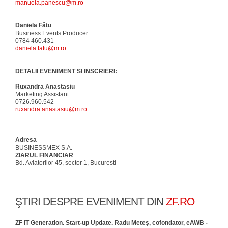
manuela.panescu@m.ro
Daniela Fătu
Business Events Producer
0784 460.431
daniela.fatu@m.ro
DETALII EVENIMENT SI INSCRIERI:
Ruxandra Anastasiu
Marketing Assistant
0726.960.542
ruxandra.anastasiu@m.ro
Adresa
BUSINESSMEX S.A.
ZIARUL FINANCIAR
Bd. Aviatorilor 45, sector 1, Bucuresti
ŞTIRI DESPRE EVENIMENT DIN
ZF.RO
ZF IT Generation. Start-up Update. Radu Meteş, cofondator, eAWB -