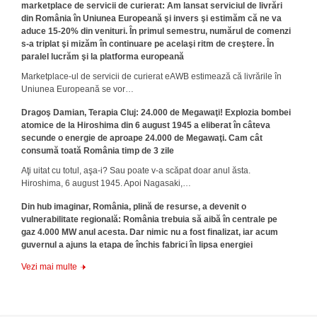
marketplace de servicii de curierat: Am lansat serviciul de livrări
din România în Uniunea Europeană şi invers şi estimăm că ne va
aduce 15-20% din venituri. În primul semestru, numărul de comenzi
s-a triplat şi mizăm în continuare pe acelaşi ritm de creştere. În
paralel lucrăm şi la platforma europeană
Marketplace-ul de servicii de curierat eAWB estimează că livrările în
Uniunea Europeană se vor…
Dragoş Damian, Terapia Cluj: 24.000 de Megawaţi! Explozia bombei
atomice de la Hiroshima din 6 august 1945 a eliberat în câteva
secunde o energie de aproape 24.000 de Megawaţi. Cam cât
consumă toată România timp de 3 zile
Aţi uitat cu totul, aşa-i? Sau poate v-a scăpat doar anul ăsta.
Hiroshima, 6 august 1945. Apoi Nagasaki,…
Din hub imaginar, România, plină de resurse, a devenit o
vulnerabilitate regională: România trebuia să aibă în centrale pe
gaz 4.000 MW anul acesta. Dar nimic nu a fost finalizat, iar acum
guvernul a ajuns la etapa de închis fabrici în lipsa energiei
Vezi mai multe