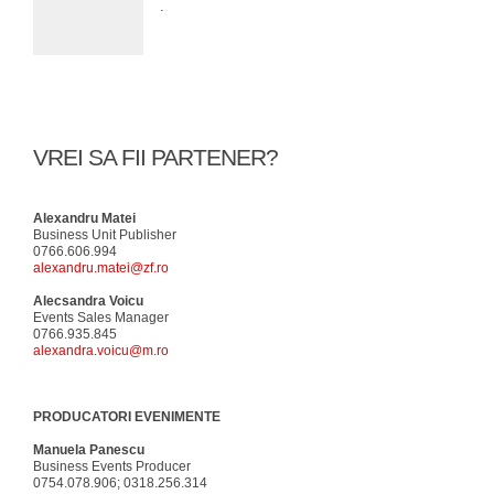
.
VREI SA FII PARTENER?
Alexandru Matei
Business Unit Publisher
0766.606.994
alexandru.matei@zf.ro
Alecsandra Voicu
Events Sales Manager
0766.935.845
alexandra.voicu@m.ro
PRODUCATORI EVENIMENTE
Manuela Panescu
Business Events Producer
0754.078.906; 0318.256.314