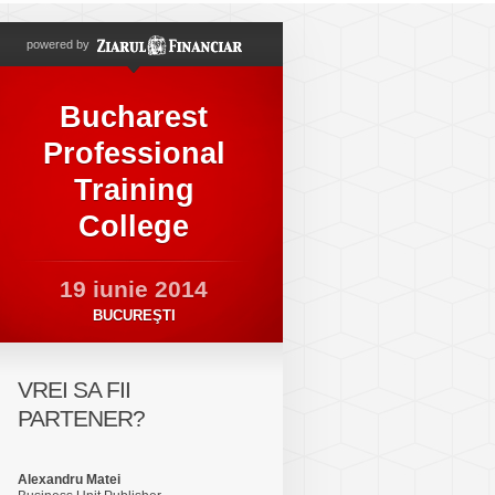
powered by
Bucharest
Professional
Training
College
19 iunie 2014
BUCUREŞTI
VREI SA FII
PARTENER?
Alexandru Matei