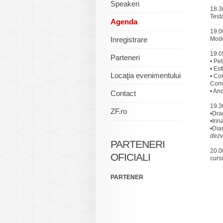
Speakeri
18.3
Test
Agenda
19.0
Inregistrare
Mode
19.0
Parteneri
• Pe
• Es
Locaţia evenimentului
• Co
Com
• An
Contact
19.30
ZF.ro
•Dra
•Iri
•Dia
dezv
PARTENERI
20.0
OFICIALI
cursu
PARTENER