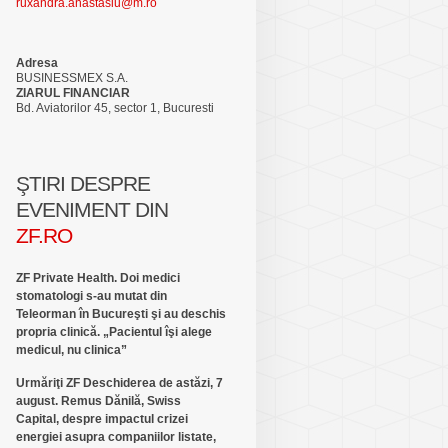
ruxandra.anastasiu@m.ro
Adresa
BUSINESSMEX S.A.
ZIARUL FINANCIAR
Bd. Aviatorilor 45, sector 1, Bucuresti
ŞTIRI DESPRE
EVENIMENT DIN
ZF.RO
ZF Private Health. Doi medici
stomatologi s-au mutat din
Teleorman în Bucureşti şi au deschis
propria clinică. „Pacientul îşi alege
medicul, nu clinica”
Urmăriţi ZF Deschiderea de astăzi, 7
august. Remus Dănilă, Swiss
Capital, despre impactul crizei
energiei asupra companiilor listate,