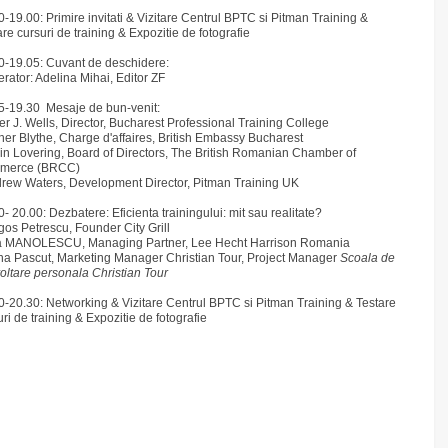
0-19.00: Primire invitati & Vizitare Centrul BPTC si Pitman Training &
are cursuri de training & Expozitie de fotografie
0-19.05: Cuvant de deschidere:
rator: Adelina Mihai, Editor ZF
5-19.30 Mesaje de bun-venit:
ter J. Wells, Director, Bucharest Professional Training College
ther Blythe, Charge d'affaires, British Embassy Bucharest
lin Lovering, Board of Directors, The British Romanian Chamber of
merce (BRCC)
drew Waters, Development Director, Pitman Training UK
- 20.00: Dezbatere: Eficienta trainingului: mit sau realitate?
gos Petrescu, Founder City Grill
na MANOLESCU, Managing Partner, Lee Hecht Harrison Romania
na Pascut, Marketing Manager Christian Tour, Project Manager
Scoala de
oltare personala Christian Tour
0-20.30: Networking & Vizitare Centrul BPTC si Pitman Training & Testare
ri de training & Expozitie de fotografie