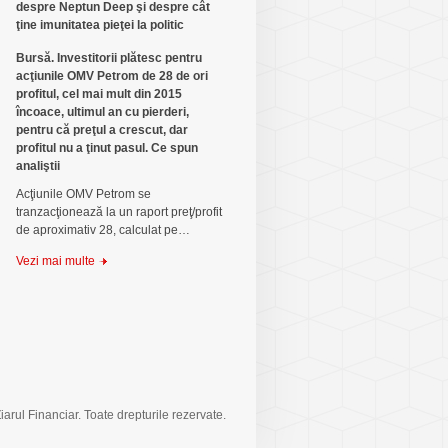
despre Neptun Deep şi despre cât
ţine imunitatea pieţei la politic
Bursă. Investitorii plătesc pentru
acţiunile OMV Petrom de 28 de ori
profitul, cel mai mult din 2015
încoace, ultimul an cu pierderi,
pentru că preţul a crescut, dar
profitul nu a ţinut pasul. Ce spun
analiştii
Acţiunile OMV Petrom se
tranzacţionează la un raport preţ/profit
de aproximativ 28, calculat pe…
Vezi mai multe
arul Financiar. Toate drepturile rezervate.