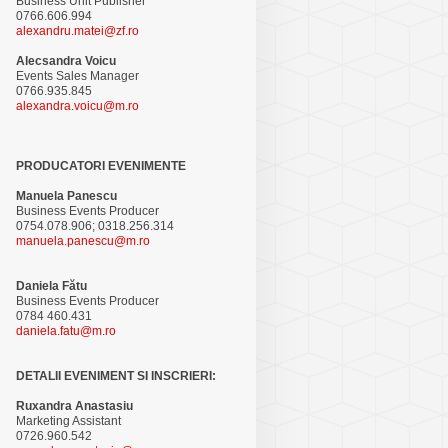
Business Unit Publisher
0766.606.994
alexandru.matei@zf.ro
Alecsandra Voicu
Events Sales Manager
0766.935.845
alexandra.voicu@m.ro
PRODUCATORI EVENIMENTE
Manuela Panescu
Business Events Producer
0754.078.906; 0318.256.314
manuela.panescu@m.ro
Daniela Fătu
Business Events Producer
0784 460.431
daniela.fatu@m.ro
DETALII EVENIMENT SI INSCRIERI:
Ruxandra Anastasiu
Marketing Assistant
0726.960.542