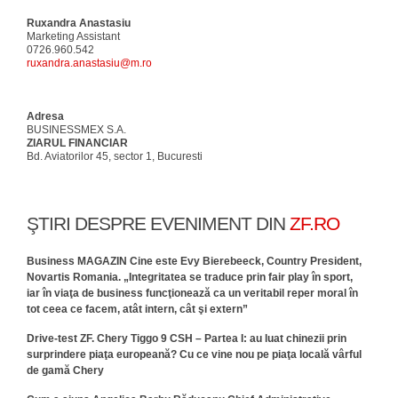
Ruxandra Anastasiu
Marketing Assistant
0726.960.542
ruxandra.anastasiu@m.ro
Adresa
BUSINESSMEX S.A.
ZIARUL FINANCIAR
Bd. Aviatorilor 45, sector 1, Bucuresti
ŞTIRI DESPRE EVENIMENT DIN
ZF.RO
Business MAGAZIN Cine este Evy Bierebeeck, Country President,
Novartis Romania. „Integritatea se traduce prin fair play în sport,
iar în viaţa de business funcţionează ca un veritabil reper moral în
tot ceea ce facem, atât intern, cât şi extern”
Drive-test ZF. Chery Tiggo 9 CSH – Partea I: au luat chinezii prin
surprindere piaţa europeană? Cu ce vine nou pe piaţa locală vârful
de gamă Chery