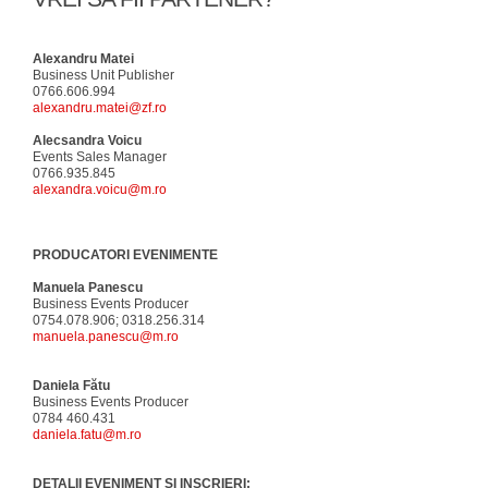
Alexandru Matei
Business Unit Publisher
0766.606.994
alexandru.matei@zf.ro
Alecsandra Voicu
Events Sales Manager
0766.935.845
alexandra.voicu@m.ro
PRODUCATORI EVENIMENTE
Manuela Panescu
Business Events Producer
0754.078.906; 0318.256.314
manuela.panescu@m.ro
Daniela Fătu
Business Events Producer
0784 460.431
daniela.fatu@m.ro
DETALII EVENIMENT SI INSCRIERI: