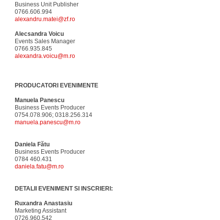
Business Unit Publisher
0766.606.994
alexandru.matei@zf.ro
Alecsandra Voicu
Events Sales Manager
0766.935.845
alexandra.voicu@m.ro
PRODUCATORI EVENIMENTE
Manuela Panescu
Business Events Producer
0754.078.906; 0318.256.314
manuela.panescu@m.ro
Daniela Fătu
Business Events Producer
0784 460.431
daniela.fatu@m.ro
DETALII EVENIMENT SI INSCRIERI:
Ruxandra Anastasiu
Marketing Assistant
0726.960.542