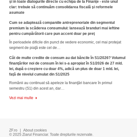
şi în toate dialogurile directe cu echipa de la Finanţe - este unul
clar: trebuie să continuăm consolidarea fiscală şi reformele
asumate
Cum se adaptează companiile antreprenoriale din segmentul
premium la scăderea consumului: lansează branduri mai ieftine
pentru cumpărătorii care pun accent doar pe preţ
În perioadele dificile din punct de vedere economic, cel mai protejat
segment de piaţă este cel de…
Cât de multe credite de consum au dat băncile în S1/2026? Volumul
finanţărilor noi de consum în lei s-a apropiat în S1/2026 de 27 mld.
lei, după o creştere cu doar 4%, adică un plus de doar 1 mld. lei,
faţă de nivelul cumulat din S1/2025
Românii au continuat să apeleze la finanţări bancare în primul
semestru (S1) din acest an, dar…
Vezi mai multe
ZF.ro
|
About cookies
© 2025 Ziarul Financiar. Toate drepturile rezervate.