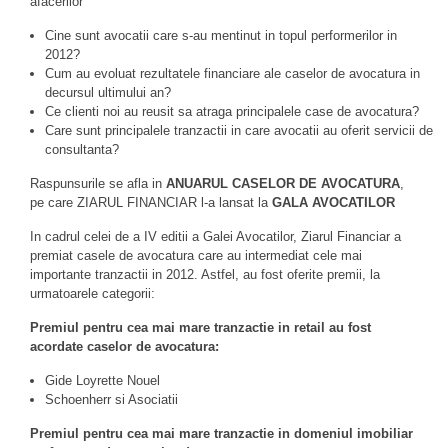
afacerilor
Cine sunt avocatii care s-au mentinut in topul performerilor in
2012?
Cum au evoluat rezultatele financiare ale caselor de avocatura in
decursul ultimului an?
Ce clienti noi au reusit sa atraga principalele case de avocatura?
Care sunt principalele tranzactii in care avocatii au oferit servicii de
consultanta?
Raspunsurile se afla in
ANUARUL CASELOR DE AVOCATURA
,
pe care ZIARUL FINANCIAR l-a lansat la
GALA AVOCATILOR
In cadrul celei de a IV editii a Galei Avocatilor, Ziarul Financiar a
premiat casele de avocatura care au intermediat cele mai
importante tranzactii in 2012. Astfel, au fost oferite premii, la
urmatoarele categorii:
Premiul pentru cea mai mare tranzactie in retail au fost
acordate caselor de avocatura:
Gide Loyrette Nouel
Schoenherr si Asociatii
Premiul pentru cea mai mare tranzactie in domeniul imobiliar