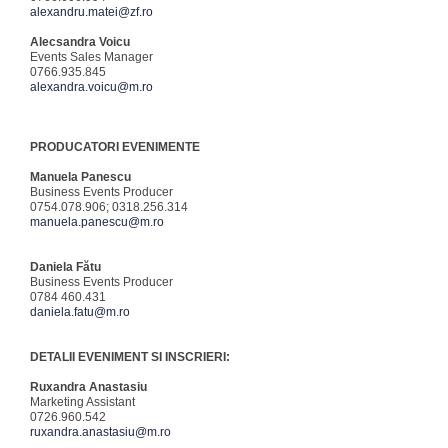
alexandru.matei@zf.ro
Alecsandra Voicu
Events Sales Manager
0766.935.845
alexandra.voicu@m.ro
PRODUCATORI EVENIMENTE
Manuela Panescu
Business Events Producer
0754.078.906; 0318.256.314
manuela.panescu@m.ro
Daniela Fătu
Business Events Producer
0784 460.431
daniela.fatu@m.ro
DETALII EVENIMENT SI INSCRIERI:
Ruxandra Anastasiu
Marketing Assistant
0726.960.542
ruxandra.anastasiu@m.ro