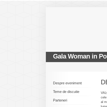
Gala Woman in Po
D
Despre eveniment
Teme de discutie
VAL
cele
Parteneri
al m
lume