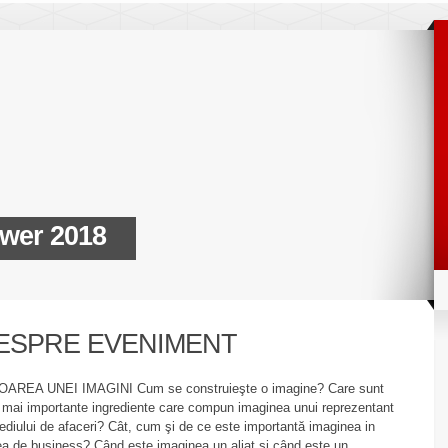
wer 2018
ESPRE EVENIMENT
OAREA UNEI IMAGINI Cum se construieşte o imagine? Care sunt
 mai importante ingrediente care compun imaginea unui reprezentant
ediului de afaceri? Cât, cum şi de ce este importantă imaginea in
a de business? Când este imaginea un aliat şi când este un