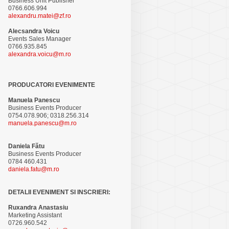
Business Unit Publisher
0766.606.994
alexandru.matei@zf.ro
Alecsandra Voicu
Events Sales Manager
0766.935.845
alexandra.voicu@m.ro
PRODUCATORI EVENIMENTE
Manuela Panescu
Business Events Producer
0754.078.906; 0318.256.314
manuela.panescu@m.ro
Daniela Fătu
Business Events Producer
0784 460.431
daniela.fatu@m.ro
DETALII EVENIMENT SI INSCRIERI:
Ruxandra Anastasiu
Marketing Assistant
0726.960.542