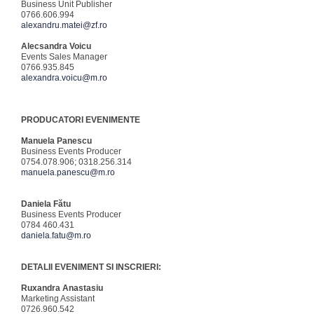
Business Unit Publisher
0766.606.994
alexandru.matei@zf.ro
Alecsandra Voicu
Events Sales Manager
0766.935.845
alexandra.voicu@m.ro
PRODUCATORI EVENIMENTE
Manuela Panescu
Business Events Producer
0754.078.906; 0318.256.314
manuela.panescu@m.ro
Daniela Fătu
Business Events Producer
0784 460.431
daniela.fatu@m.ro
DETALII EVENIMENT SI INSCRIERI:
Ruxandra Anastasiu
Marketing Assistant
0726.960.542