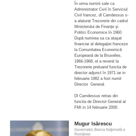
În urma numirii sale ca
Administrator Civil în Serviciul
Civil francez, dl Camdessus s-
a alaturat Trezorerie din cadrul
Ministerului de Finanţe şi
Politici Economice în 1960.
După numirea sa ca ataşat
financiar al delegaţiei franceze
la Comunitatea Economică
Europeană de la Bruxelles,
1966-1968, el a revenit la
Trezorerie preluand functia de
director adjunct în 1971 iar in
februarie 1982 a fost numit
Director General.
Dl Camdessus retras din
functia de Director General al
FMI in 14 februarie 2000.
Mugur Isărescu
Guvernator, Banca Naţională a
României