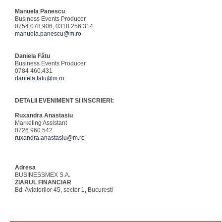
Manuela Panescu
Business Events Producer
0754.078.906; 0318.256.314
manuela.panescu@m.ro
Daniela Fătu
Business Events Producer
0784 460.431
daniela.fatu@m.ro
DETALII EVENIMENT SI INSCRIERI:
Ruxandra Anastasiu
Marketing Assistant
0726.960.542
ruxandra.anastasiu@m.ro
Adresa
BUSINESSMEX S.A.
ZIARUL FINANCIAR
Bd. Aviatorilor 45, sector 1, Bucuresti