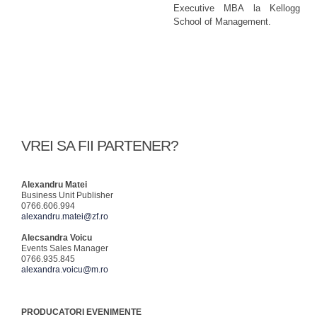
Executive MBA la Kellogg
School of Management.
VREI SA FII PARTENER?
Alexandru Matei
Business Unit Publisher
0766.606.994
alexandru.matei@zf.ro
Alecsandra Voicu
Events Sales Manager
0766.935.845
alexandra.voicu@m.ro
PRODUCATORI EVENIMENTE