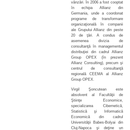
vânzări. În 2006 a fost cooptat
în echipa Allianz din
Germania, unde a coordonat
programe de transformare
organizaţională în companii
ale Grupului Allianz din peste
20 de ţări. A condus de
asemenea divizia de
consultanţă în managementul
distribuţiei din cadrul Allianz
Group OPEX (în prezent
Allianz Consulting), precum şi
centrul de consultanţă
regională CEEMA al Allianz
Group OPEX.
Virgil Şoncutean este
absolvent al Facultăţii de
Ştiinţe Economice,
specializarea Cibernetică,
Statistică şi Informatică
Economică din cadrul
Universităţii Babes-Bolyai din
Cluj-Napoca şi deţine un