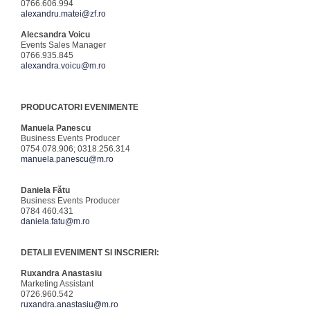
0766.606.994
alexandru.matei@zf.ro
Alecsandra Voicu
Events Sales Manager
0766.935.845
alexandra.voicu@m.ro
PRODUCATORI EVENIMENTE
Manuela Panescu
Business Events Producer
0754.078.906; 0318.256.314
manuela.panescu@m.ro
Daniela Fătu
Business Events Producer
0784 460.431
daniela.fatu@m.ro
DETALII EVENIMENT SI INSCRIERI:
Ruxandra Anastasiu
Marketing Assistant
0726.960.542
ruxandra.anastasiu@m.ro