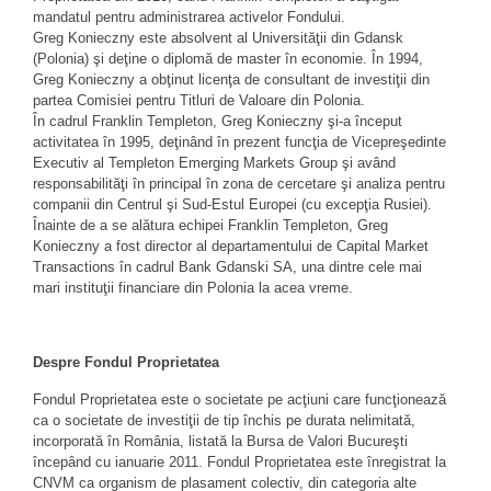
mandatul pentru administrarea activelor Fondului.
Greg Konieczny este absolvent al Universităţii din Gdansk
(Polonia) şi deţine o diplomă de master în economie. În 1994,
Greg Konieczny a obţinut licenţa de consultant de investiţii din
partea Comisiei pentru Titluri de Valoare din Polonia.
În cadrul Franklin Templeton, Greg Konieczny şi-a început
activitatea în 1995, deţinând în prezent funcţia de Vicepreşedinte
Executiv al Templeton Emerging Markets Group şi având
responsabilităţi în principal în zona de cercetare şi analiza pentru
companii din Centrul şi Sud-Estul Europei (cu excepţia Rusiei).
Înainte de a se alătura echipei Franklin Templeton, Greg
Konieczny a fost director al departamentului de Capital Market
Transactions în cadrul Bank Gdanski SA, una dintre cele mai
mari instituţii financiare din Polonia la acea vreme.
Despre Fondul Proprietatea
Fondul Proprietatea este o societate pe acţiuni care funcţionează
ca o societate de investiţii de tip închis pe durata nelimitată,
incorporată în România, listată la Bursa de Valori Bucureşti
începând cu ianuarie 2011. Fondul Proprietatea este înregistrat la
CNVM ca organism de plasament colectiv, din categoria alte