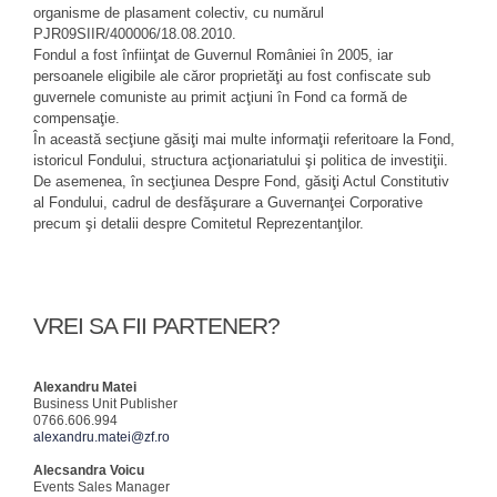
organisme de plasament colectiv, cu numărul
PJR09SIIR/400006/18.08.2010.
Fondul a fost înfiinţat de Guvernul României în 2005, iar
persoanele eligibile ale căror proprietăţi au fost confiscate sub
guvernele comuniste au primit acţiuni în Fond ca formă de
compensaţie.
În această secţiune găsiţi mai multe informaţii referitoare la Fond,
istoricul Fondului, structura acţionariatului şi politica de investiţii.
De asemenea, în secţiunea Despre Fond, găsiţi Actul Constitutiv
al Fondului, cadrul de desfăşurare a Guvernanţei Corporative
precum şi detalii despre Comitetul Reprezentanţilor.
VREI SA FII PARTENER?
Alexandru Matei
Business Unit Publisher
0766.606.994
alexandru.matei@zf.ro
Alecsandra Voicu
Events Sales Manager