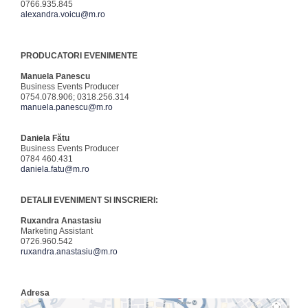
0766.935.845
alexandra.voicu@m.ro
PRODUCATORI EVENIMENTE
Manuela Panescu
Business Events Producer
0754.078.906; 0318.256.314
manuela.panescu@m.ro
Daniela Fătu
Business Events Producer
0784 460.431
daniela.fatu@m.ro
DETALII EVENIMENT SI INSCRIERI:
Ruxandra Anastasiu
Marketing Assistant
0726.960.542
ruxandra.anastasiu@m.ro
Adresa