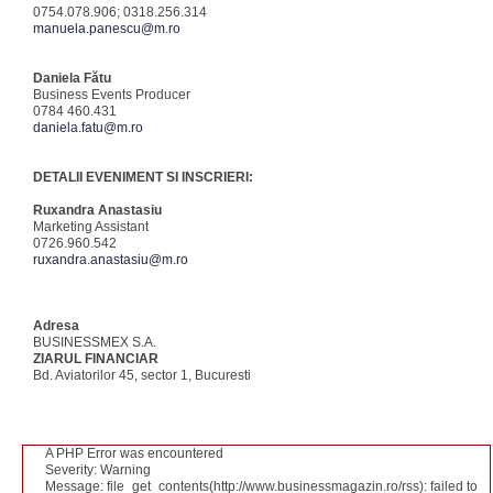
0754.078.906; 0318.256.314
manuela.panescu@m.ro
Daniela Fătu
Business Events Producer
0784 460.431
daniela.fatu@m.ro
DETALII EVENIMENT SI INSCRIERI:
Ruxandra Anastasiu
Marketing Assistant
0726.960.542
ruxandra.anastasiu@m.ro
Adresa
BUSINESSMEX S.A.
ZIARUL FINANCIAR
Bd. Aviatorilor 45, sector 1, Bucuresti
A PHP Error was encountered
Severity: Warning
Message: file_get_contents(http://www.businessmagazin.ro/rss): failed to