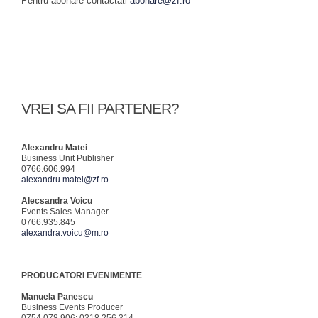
Pentru abonare contactati
abonare@zf.ro
VREI SA FII PARTENER?
Alexandru Matei
Business Unit Publisher
0766.606.994
alexandru.matei@zf.ro
Alecsandra Voicu
Events Sales Manager
0766.935.845
alexandra.voicu@m.ro
PRODUCATORI EVENIMENTE
Manuela Panescu
Business Events Producer
0754.078.906; 0318.256.314