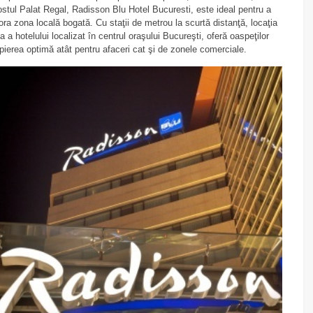
ostul Palat Regal, Radisson Blu Hotel Bucuresti, este ideal pentru a
ora zona locală bogată. Cu staţii de metrou la
scurtă
distanţă, locaţia
ca a
hotelului localizat în centrul oraşului Bucureşti, oferă oaspeţilor
pierea optimă atât pentru afaceri cat şi de zonele comerciale.