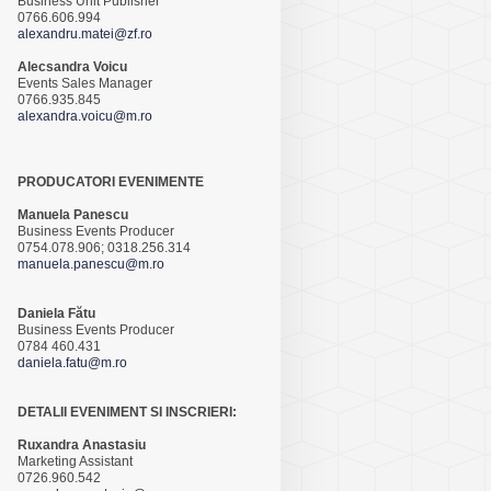
Business Unit Publisher
0766.606.994
alexandru.matei@zf.ro
Alecsandra Voicu
Events Sales Manager
0766.935.845
alexandra.voicu@m.ro
PRODUCATORI EVENIMENTE
Manuela Panescu
Business Events Producer
0754.078.906; 0318.256.314
manuela.panescu@m.ro
Daniela Fătu
Business Events Producer
0784 460.431
daniela.fatu@m.ro
DETALII EVENIMENT SI INSCRIERI:
Ruxandra Anastasiu
Marketing Assistant
0726.960.542