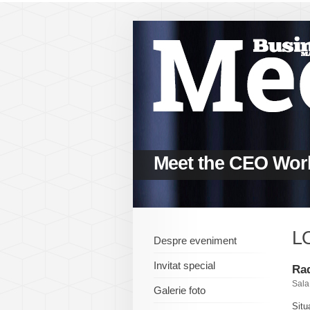
Meet the CEO Wor
L
Despre eveniment
Invitat special
Ra
Sala
Galerie foto
Situ