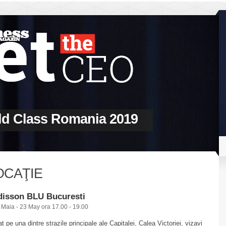
ld Class Romania 2019
OCAŢIE
disson BLU Bucuresti
 Maia - 23 May ora 17.00 - 19.00
at pe una dintre strazile principale ale Capitalei, Calea Victoriei, vizavi