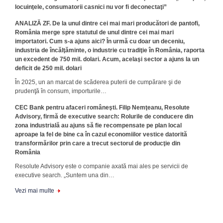
locuinţele, consumatorii casnici nu vor fi deconectaţi”
ANALIZĂ ZF. De la unul dintre cei mai mari producători de pantofi,
România merge spre statutul de unul dintre cei mai mari
importatori. Cum s-a ajuns aici? În urmă cu doar un deceniu,
industria de încălţăminte, o industrie cu tradiţie în România, raporta
un excedent de 750 mil. dolari. Acum, acelaşi sector a ajuns la un
deficit de 250 mil. dolari
În 2025, un an marcat de scăderea puterii de cumpărare şi de
prudenţă în consum, importurile…
CEC Bank pentru afaceri româneşti. Filip Nemţeanu, Resolute
Advisory, firmă de executive search: Rolurile de conducere din
zona industrială au ajuns să fie recompensate pe plan local
aproape la fel de bine ca în cazul economiilor vestice datorită
transformărilor prin care a trecut sectorul de producţie din
România
Resolute Advisory este o com­panie axată mai ales pe servicii de
executive search. „Suntem una din…
Vezi mai multe