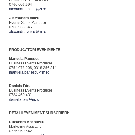
Business Unit Publisher
0766.606.994
alexandru.matei@zf.ro
Alecsandra Voicu
Events Sales Manager
0766.935.845
alexandra.voicu@m.ro
PRODUCATORI EVENIMENTE
Manuela Panescu
Business Events Producer
0754.078.906; 0318.256.314
manuela.panescu@m.ro
Daniela Fătu
Business Events Producer
0784 460.431
daniela.fatu@m.ro
DETALII EVENIMENT SI INSCRIERI:
Ruxandra Anastasiu
Marketing Assistant
0726.960.542