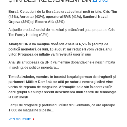
Bursă. Ce acţiuni de la Bursă au urcat cel mai mult în iulie: Cris-Tim
(45%), Aerostar (43%), operatorul BVB (41%), Şantierul Naval
Orşova (38%) şi Electro-Alfa (32%)
Acţiunile producătorului de mezeluri şi mâncăruri gata preparate Cris-
Tim Family Holding (CFH)…
Analiştii: BNR va menţine dobânda-cheie la 6,5% în şedinţa de
politică monetară de luni, 10 august, iar reduceri vom vedea anul
viitor. Prognoza de inflaţie va fi revizuită uşor în sus
Analiştii anticipează că BNR va menţine dobânda-cheie neschimbată
în şedinţa de politică monetară…
Timo Salzsieder, membru în boardul lanţului german de drogherii şi
parfumerii Müller: România se află pe radarul nostru şi când vine
vorba de reţeaua de magazine. Afirmaţiile sale vin în contextul în
care grupul a anunţat recent deschiderea unui centru de tehnologie
la Bucureşti
Lanţul de drogherii şi parfumerii Müller din Germania, ce are aproape
1.000 de magazine şi peste…
Vezi mai multe