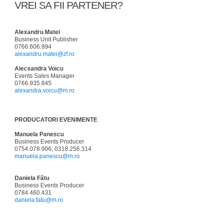
VREI SA FII PARTENER?
Alexandru Matei
Business Unit Publisher
0766.606.994
alexandru.matei@zf.ro
Alecsandra Voicu
Events Sales Manager
0766.935.845
alexandra.voicu@m.ro
PRODUCATORI EVENIMENTE
Manuela Panescu
Business Events Producer
0754.078.906; 0318.256.314
manuela.panescu@m.ro
Daniela Fătu
Business Events Producer
0784 460.431
daniela.fatu@m.ro