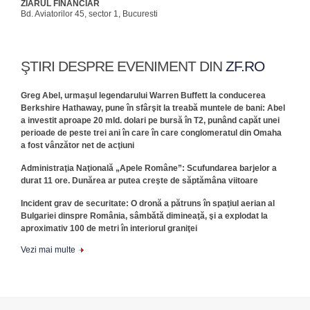
ZIARUL FINANCIAR
Bd. Aviatorilor 45, sector 1, Bucuresti
ŞTIRI DESPRE EVENIMENT DIN
ZF.RO
Greg Abel, urmaşul legendarului Warren Buffett la conducerea
Berkshire Hathaway, pune în sfârşit la treabă muntele de bani: Abel
a investit aproape 20 mld. dolari pe bursă în T2, punând capăt unei
perioade de peste trei ani în care în care conglomeratul din Omaha
a fost vânzător net de acţiuni
Administraţia Naţională „Apele Române”: Scufundarea barjelor a
durat 11 ore. Dunărea ar putea creşte de săptămâna viitoare
Incident grav de securitate: O dronă a pătruns în spaţiul aerian al
Bulgariei dinspre România, sâmbătă dimineaţă, şi a explodat la
aproximativ 100 de metri în interiorul graniţei
Vezi mai multe