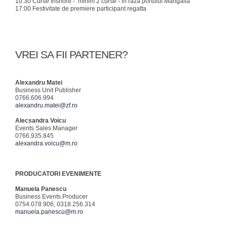
10:30 Curse Inshore - minim 2 curse - in raza portului Mangalia
17:00 Festivitate de premiere participant regatta
VREI SA FII PARTENER?
Alexandru Matei
Business Unit Publisher
0766.606.994
alexandru.matei@zf.ro
Alecsandra Voicu
Events Sales Manager
0766.935.845
alexandra.voicu@m.ro
PRODUCATORI EVENIMENTE
Manuela Panescu
Business Events Producer
0754.078.906; 0318.256.314
manuela.panescu@m.ro