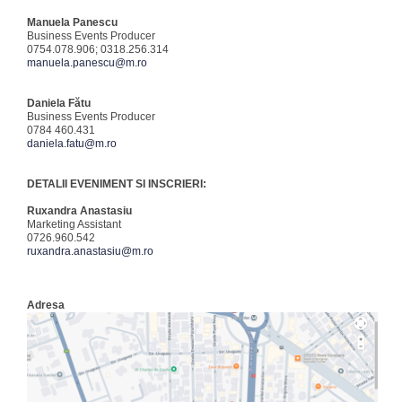
Manuela Panescu
Business Events Producer
0754.078.906; 0318.256.314
manuela.panescu@m.ro
Daniela Fătu
Business Events Producer
0784 460.431
daniela.fatu@m.ro
DETALII EVENIMENT SI INSCRIERI:
Ruxandra Anastasiu
Marketing Assistant
0726.960.542
ruxandra.anastasiu@m.ro
Adresa