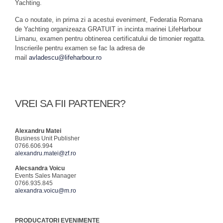
Yachting.
Ca o noutate, in prima zi a acestui eveniment, Federatia Romana
de Yachting organizeaza GRATUIT in incinta marinei LifeHarbour
Limanu, examen pentru obtinerea certificatului de timonier regatta.
Inscrierile pentru examen se fac la adresa de
mail
avladescu@lifeharbour.ro
VREI SA FII PARTENER?
Alexandru Matei
Business Unit Publisher
0766.606.994
alexandru.matei@zf.ro
Alecsandra Voicu
Events Sales Manager
0766.935.845
alexandra.voicu@m.ro
PRODUCATORI EVENIMENTE