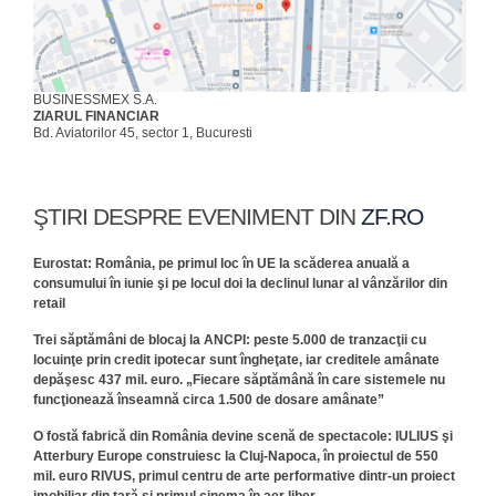
BUSINESSMEX S.A.
ZIARUL FINANCIAR
Bd. Aviatorilor 45, sector 1, Bucuresti
ŞTIRI DESPRE EVENIMENT DIN
ZF.RO
Eurostat: România, pe primul loc în UE la scăderea anuală a
consumului în iunie şi pe locul doi la declinul lunar al vânzărilor din
retail
Trei săptămâni de blocaj la ANCPI: peste 5.000 de tranzacţii cu
locuinţe prin credit ipotecar sunt îngheţate, iar creditele amânate
depăşesc 437 mil. euro. „Fiecare săptămână în care sistemele nu
funcţionează înseamnă circa 1.500 de dosare amânate”
O fostă fabrică din România devine scenă de spectacole: IULIUS şi
Atterbury Europe construiesc la Cluj-Napoca, în proiectul de 550
mil. euro RIVUS, primul centru de arte performative dintr-un proiect