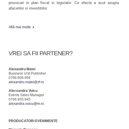
provocari in plan fiscal si legislativ. Ce efecte a avut asupra
afacerilor si investitiilor.
Află mai multe
VREI SA FII PARTENER?
Alexandru Matei
Business Unit Publisher
0766.606.994
alexandru.matei@zf.ro
Alecsandra Voicu
Events Sales Manager
0766.935.845
alexandra.voicu@m.ro
PRODUCATORI EVENIMENTE