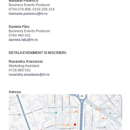
Manuela Panescu
Business Events Producer
0754.078.906; 0318.256.314
manuela.panescu@m.ro
Daniela Fătu
Business Events Producer
0784 460.431
daniela.fatu@m.ro
DETALII EVENIMENT SI INSCRIERI:
Ruxandra Anastasiu
Marketing Assistant
0726.960.542
ruxandra.anastasiu@m.ro
Adresa