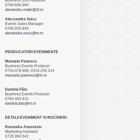
Business Unit Publisher
0766.606.994
alexandru.matei@zf.ro
Alecsandra Voicu
Events Sales Manager
0766.935.845
alexandra.voicu@m.ro
PRODUCATORI EVENIMENTE
Manuela Panescu
Business Events Producer
0754.078.906; 0318.256.314
manuela.panescu@m.ro
Daniela Fătu
Business Events Producer
0784 460.431
daniela.fatu@m.ro
DETALII EVENIMENT SI INSCRIERI:
Ruxandra Anastasiu
Marketing Assistant
0726.960.542