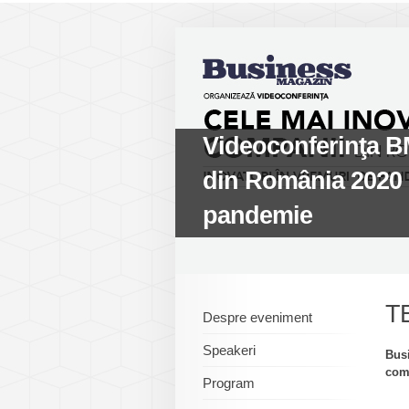
Videoconferinţa B
din România 2020 -
pandemie
T
Despre eveniment
Speakeri
Busi
comp
Program