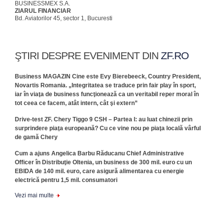
BUSINESSMEX S.A.
ZIARUL FINANCIAR
Bd. Aviatorilor 45, sector 1, Bucuresti
ŞTIRI DESPRE EVENIMENT DIN
ZF.RO
Business MAGAZIN Cine este Evy Bierebeeck, Country President,
Novartis Romania. „Integritatea se traduce prin fair play în sport,
iar în viaţa de business funcţionează ca un veritabil reper moral în
tot ceea ce facem, atât intern, cât şi extern”
Drive-test ZF. Chery Tiggo 9 CSH – Partea I: au luat chinezii prin
surprindere piaţa europeană? Cu ce vine nou pe piaţa locală vârful
de gamă Chery
Cum a ajuns Angelica Barbu Răducanu Chief Administrative
Officer în Distribuţie Oltenia, un business de 300 mil. euro cu un
EBIDA de 140 mil. euro, care asigură alimentarea cu energie
electrică pentru 1,5 mil. consumatori
Vezi mai multe