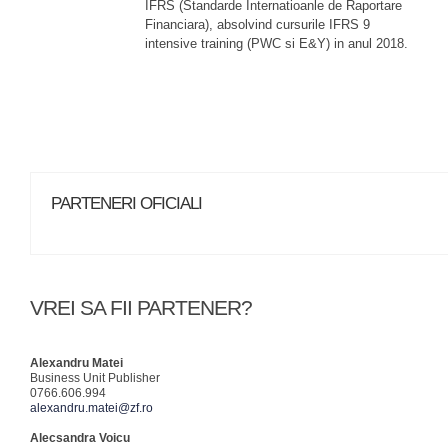
IFRS (Standarde Internatioanle de Raportare
Financiara), absolvind cursurile IFRS 9
intensive training (PWC si E&Y) in anul 2018.
PARTENERI OFICIALI
VREI SA FII PARTENER?
Alexandru Matei
Business Unit Publisher
0766.606.994
alexandru.matei@zf.ro
Alecsandra Voicu