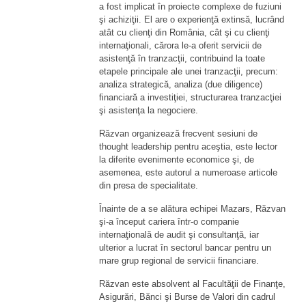
a fost implicat în proiecte complexe de fuziuni
şi achiziţii. El are o experienţă extinsă, lucrând
atât cu clienţi din România, cât şi cu clienţi
internaţionali, cărora le-a oferit servicii de
asistenţă în tranzacţii, contribuind la toate
etapele principale ale unei tranzacţii, precum:
analiza strategică, analiza (due diligence)
financiară a investiţiei, structurarea tranzacţiei
şi asistenţa la negociere.
Răzvan organizează frecvent sesiuni de
thought leadership pentru aceştia, este lector
la diferite evenimente economice şi, de
asemenea, este autorul a numeroase articole
din presa de specialitate.
Înainte de a se alătura echipei Mazars, Răzvan
şi-a început cariera într-o companie
internaţională de audit şi consultanţă, iar
ulterior a lucrat în sectorul bancar pentru un
mare grup regional de servicii financiare.
Răzvan este absolvent al Facultăţii de Finanţe,
Asigurări, Bănci şi Burse de Valori din cadrul