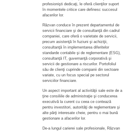
profesionişti dedicaţi, le oferă clienţilor suport
în momentele critice care definesc succesul
afacerilor lor.
Răzvan conduce în prezent departamentul de
servicii financiare şi de consultanţă din cadrul
companiei, care oferă o varietate de servicii,
precum asistenţă în fuziuni şi achiziţii,
consultanţă în implementarea diferitelor
standarde contabile şi de reglementare (ESG),
consultanţă IT, guvernanţă corporativă şi
servicii de gestionare a riscurilor. Portofoliul
său de clienţi cuprinde companii din sectoare
variate, cu un focus special pe sectorul
serviciilor financiare.
Un aspect important al activităţii sale este de a
ţine consiliile de administraţie şi conducerea
executivă la curent cu ceea ce contează
pentru investitori, autorităţi de reglementare şi
alte părţi interesate cheie, pentru o mai bună
gestionare a afacerilor lor.
De-a lungul carierei sale profesionale, Răzvan