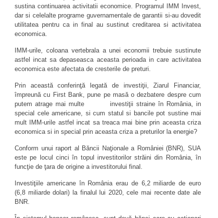
sustina continuarea activitatii economice. Programul IMM Invest,
dar si celelalte programe guvernamentale de garantii si-au dovedit
utilitatea pentru ca in final au sustinut creditarea si activitatea
economica.
IMM-urile, coloana vertebrala a unei economii trebuie sustinute
astfel incat sa depaseasca aceasta perioada in care activitatea
economica este afectata de cresterile de preturi.
Prin această conferinţă legată de investiţii, Ziarul Financiar,
împreună cu First Bank, pune pe masă o dezbatere despre cum
putem atrage mai multe investiţii straine în România, in
special cele americane, si cum statul si bancile pot sustine mai
mult IMM-urile astfel incat sa treaca mai bine prin aceasta criza
economica si in special prin aceasta criza a preturilor la energie?
Conform unui raport al Băncii Naţionale a României (BNR), SUA
este pe locul cinci în topul investitorilor străini din România, în
funcţie de ţara de origine a investitorului final.
Investiţiile americane în România erau de 6,2 miliarde de euro
(6,8 miliarde dolari) la finalul lui 2020, cele mai recente date ale
BNR.