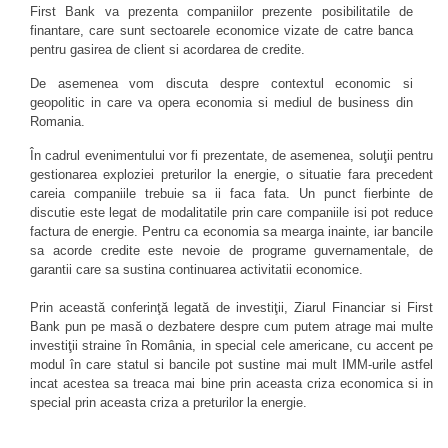
First Bank va prezenta companiilor prezente posibilitatile de
finantare, care sunt sectoarele economice vizate de catre banca
pentru gasirea de client si acordarea de credite.
De asemenea vom discuta despre contextul economic si
geopolitic in care va opera economia si mediul de business din
Romania.
În cadrul evenimentului vor fi prezentate, de asemenea, soluţii pentru
gestionarea exploziei preturilor la energie, o situatie fara precedent
careia companiile trebuie sa ii faca fata. Un punct fierbinte de
discutie este legat de modalitatile prin care companiile isi pot reduce
factura de energie. Pentru ca economia sa mearga inainte, iar bancile
sa acorde credite este nevoie de programe guvernamentale, de
garantii care sa sustina continuarea activitatii economice.
Prin această conferinţă legată de investiţii, Ziarul Financiar si First
Bank pun pe masă o dezbatere despre cum putem atrage mai multe
investiţii straine în România, in special cele americane, cu accent pe
modul în care statul si bancile pot sustine mai mult IMM-urile astfel
incat acestea sa treaca mai bine prin aceasta criza economica si in
special prin aceasta criza a preturilor la energie.