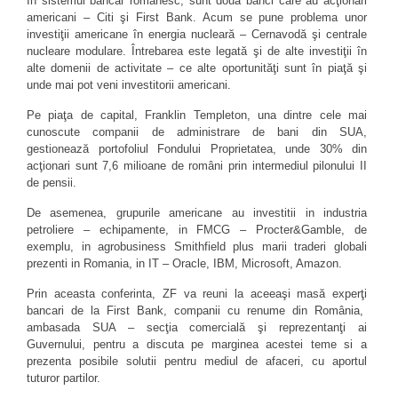
În sistemul bancar românesc, sunt două bănci care au acţionari
americani – Citi şi First Bank. Acum se pune problema unor
investiţii americane în energia nucleară – Cernavodă şi centrale
nucleare modulare. Întrebarea este legată şi de alte investiţii în
alte domenii de activitate – ce alte oportunităţi sunt în piaţă şi
unde mai pot veni investitorii americani.
Pe piaţa de capital, Franklin Templeton, una dintre cele mai
cunoscute companii de administrare de bani din SUA,
gestionează portofoliul Fondului Proprietatea, unde 30% din
acţionari sunt 7,6 milioane de români prin intermediul pilonului II
de pensii.
De asemenea, grupurile americane au investitii in industria
petroliere – echipamente, in FMCG – Procter&Gamble, de
exemplu, in agrobusiness Smithfield plus marii traderi globali
prezenti in Romania, in IT – Oracle, IBM, Microsoft, Amazon.
Prin aceasta conferinta, ZF va reuni la aceeaşi masă experţi
bancari de la First Bank, companii cu renume din România,
ambasada SUA – secţia comercială şi reprezentanţi ai
Guvernului, pentru a discuta pe marginea acestei teme si a
prezenta posibile solutii pentru mediul de afaceri, cu aportul
tuturor partilor.