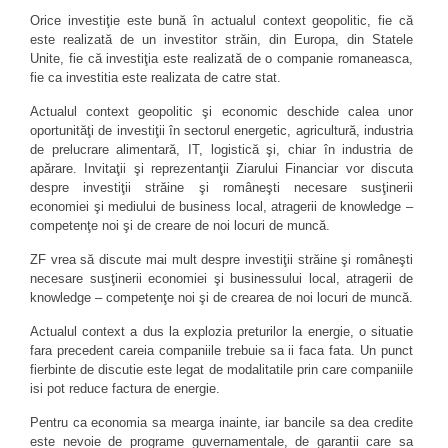
Orice investiţie este bună în actualul context geopolitic, fie că
este realizată de un investitor străin, din Europa, din Statele
Unite, fie că investiţia este realizată de o companie romaneasca,
fie ca investitia este realizata de catre stat.
Actualul context geopolitic şi economic deschide calea unor
oportunităţi de investiţii în sectorul energetic, agricultură, industria
de prelucrare alimentară, IT, logistică şi, chiar în industria de
apărare. Invitaţii şi reprezentanţii Ziarului Financiar vor discuta
despre investiţii străine şi româneşti necesare susţinerii
economiei şi mediului de business local, atragerii de knowledge –
competenţe noi şi de creare de noi locuri de muncă.
ZF vrea să discute mai mult despre investiţii străine şi româneşti
necesare susţinerii economiei şi businessului local, atragerii de
knowledge – competenţe noi şi de crearea de noi locuri de muncă.
Actualul context a dus la explozia preturilor la energie, o situatie
fara precedent careia companiile trebuie sa ii faca fata. Un punct
fierbinte de discutie este legat de modalitatile prin care companiile
isi pot reduce factura de energie.
Pentru ca economia sa mearga inainte, iar bancile sa dea credite
este nevoie de programe guvernamentale, de garantii care sa