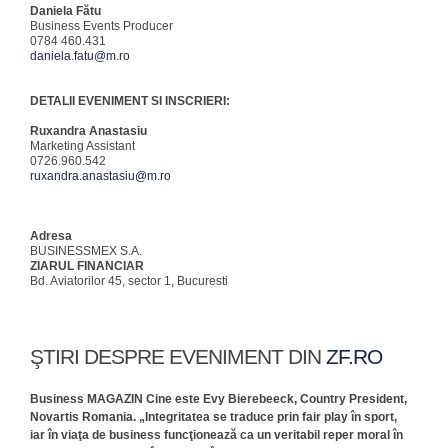
Daniela Fătu
Business Events Producer
0784 460.431
daniela.fatu@m.ro
DETALII EVENIMENT SI INSCRIERI:
Ruxandra Anastasiu
Marketing Assistant
0726.960.542
ruxandra.anastasiu@m.ro
Adresa
BUSINESSMEX S.A.
ZIARUL FINANCIAR
Bd. Aviatorilor 45, sector 1, Bucuresti
ŞTIRI DESPRE EVENIMENT DIN
ZF.RO
Business MAGAZIN Cine este Evy Bierebeeck, Country President,
Novartis Romania. „Integritatea se traduce prin fair play în sport,
iar în viaţa de business funcţionează ca un veritabil reper moral în