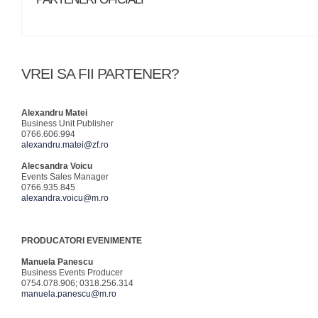
VREI SA FII PARTENER?
Alexandru Matei
Business Unit Publisher
0766.606.994
alexandru.matei@zf.ro
Alecsandra Voicu
Events Sales Manager
0766.935.845
alexandra.voicu@m.ro
PRODUCATORI EVENIMENTE
Manuela Panescu
Business Events Producer
0754.078.906; 0318.256.314
manuela.panescu@m.ro