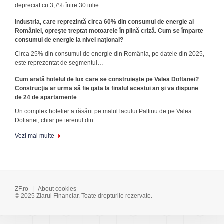
depreciat cu 3,7% între 30 iulie…
Industria, care reprezintă circa 60% din consumul de energie al
României, opreşte treptat motoarele în plină criză. Cum se împarte
consumul de energie la nivel naţional?
Circa 25% din consumul de ener­gie din România, pe datele din 2025,
este reprezentat de segmentul…
Cum arată hotelul de lux care se construieşte pe Valea Doftanei?
Construcţia ar urma să fie gata la finalul acestui an şi va dispune
de 24 de apartamente
Un complex hotelier a răsărit pe malul lacului Paltinu de pe Valea
Doftanei, chiar pe terenul din…
Vezi mai multe
ZF.ro
|
About cookies
© 2025 Ziarul Financiar. Toate drepturile rezervate.