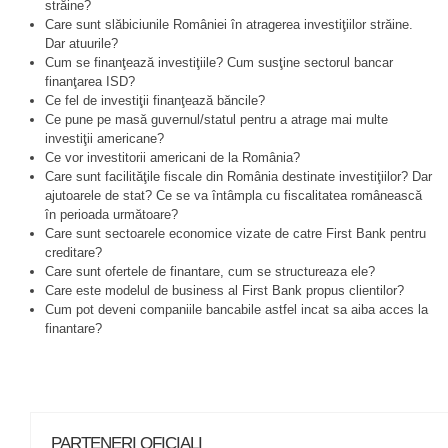
străine?
Care sunt slăbiciunile României în atragerea investiţiilor străine.
Dar atuurile?
Cum se finanţează investiţiile? Cum susţine sectorul bancar
finanţarea ISD?
Ce fel de investiţii finanţează băncile?
Ce pune pe masă guvernul/statul pentru a atrage mai multe
investiţii americane?
Ce vor investitorii americani de la România?
Care sunt facilităţile fiscale din România destinate investiţiilor? Dar
ajutoarele de stat? Ce se va întâmpla cu fiscalitatea românească
în perioada următoare?
Care sunt sectoarele economice vizate de catre First Bank pentru
creditare?
Care sunt ofertele de finantare, cum se structureaza ele?
Care este modelul de business al First Bank propus clientilor?
Cum pot deveni companiile bancabile astfel incat sa aiba acces la
finantare?
PARTENERI OFICIALI