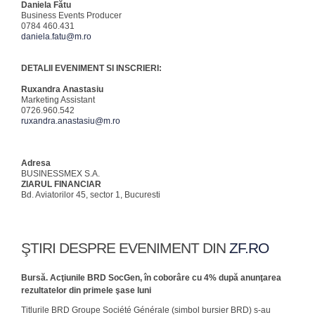
Daniela Fătu
Business Events Producer
0784 460.431
daniela.fatu@m.ro
DETALII EVENIMENT SI INSCRIERI:
Ruxandra Anastasiu
Marketing Assistant
0726.960.542
ruxandra.anastasiu@m.ro
Adresa
BUSINESSMEX S.A.
ZIARUL FINANCIAR
Bd. Aviatorilor 45, sector 1, Bucuresti
ŞTIRI DESPRE EVENIMENT DIN
ZF.RO
Bursă. Acţiunile BRD SocGen, în coborâre cu 4% după anunţarea
rezultatelor din primele şase luni
Titlurile BRD Groupe Société Générale (simbol bursier BRD) s-au