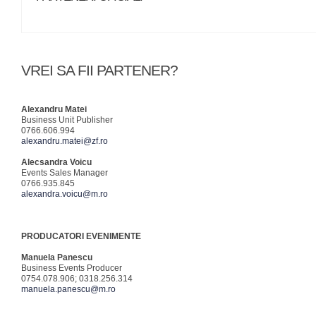
VREI SA FII PARTENER?
Alexandru Matei
Business Unit Publisher
0766.606.994
alexandru.matei@zf.ro
Alecsandra Voicu
Events Sales Manager
0766.935.845
alexandra.voicu@m.ro
PRODUCATORI EVENIMENTE
Manuela Panescu
Business Events Producer
0754.078.906; 0318.256.314
manuela.panescu@m.ro