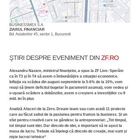
BUSINESSMEX S.A.
ZIARUL FINANCIAR
Bd. Aviatorilor 45, sector 1, Bucuresti
ŞTIRI DESPRE EVENIMENT DIN
ZF.RO
Alexandru Nazare, ministrul finanţelor, a spus la ZF Live: Sperăm
ca în T3 şi în T4 să avem o îmbunătăţire a situaţiei economice.
Inflaţia va scădea din august-septembrie la 5-6% de la 10%, vom
reuşi să ţinem deficitul bugetar în parametrii asumaţi, vom vedea şi
o uşoară scădere a dobânzilor, avem o creştere a investiţiilor cu 9
mld. lei în plus
Analiză Afaceri de la Zero. Dream team sau cum arată 11 proiecte
care au făcut saltul de la pasiunea pentru frumos la business. Şi un
sfat pentru creativii care se gândesc la antreprenor­iat: „Tot timpul,
tot timpul sunt idei. Dar dincolo de idei, e important să te aşezi la
masa de lucru. Trebuie să înţelegi că dincolo de creaţie, mai sunt şi
nişte lucruri tehnice“