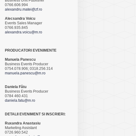
Business Unit Publisher
0766.606.994
alexandru.matei@zf.ro
Alecsandra Voicu
Events Sales Manager
0766.935.845
alexandra.voicu@m.ro
PRODUCATORI EVENIMENTE
Manuela Panescu
Business Events Producer
0754.078.906; 0318.256.314
manuela.panescu@m.ro
Daniela Fătu
Business Events Producer
0784 460.431
daniela.fatu@m.ro
DETALII EVENIMENT SI INSCRIERI:
Ruxandra Anastasiu
Marketing Assistant
0726.960.542