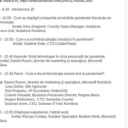
l:
www.zf.ro
,
https://www.facebook.com/ZIARULFINANCIAR/
 - 9.30 - Introducere ZF
 - 10.00 - Cum au depăşit companiile provicările pandemiei folosindu-se
ehnologie
itat: Dinu Dragomir, Country Sales Manager, Vodafone
ness Unit, Vodafone România
0 - 10.30 - Cum s-a schimbat adopţia cloudului în pandemie?
itat: Vladimir Ester, CTO ClusterPower
0 - 10.40 Keynote: Rolul tehnologiei în criza provocată de pandemie
tat: Daniel Rusen, director de marketing şi operaţiuni, Microsoft
ânia
0 - 12.40 Panel - Cum a trecut tehnologia marele test al pandemiei?
taţi: Daniel Rusen, director de marketing şi operaţiuni, Microsoft România
iu Dobre, GM, Agricover
i Pruteanu, VP Ecosistem, FintechOS
min Panaete, Business Processes Director, Regina Maria
gos Barbulescu, CTO, Sameday Courier
avian Ichim, CEO, Schwarz IT Hub România
0 - 13.05 Employee experience / hybrid work
tat: Răzvan Cristea, Solution Specialist- Modern Work, Microsoft
ânia