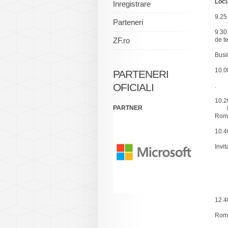
Locu
Inregistrare
9.25
Parteneri
9.30
ZF.ro
de t
Inv
Busi
10.0
PARTENERI
Inv
OFICIALI
.
10.2
PARTNER
Invi
Rom
10.4
Invi
Liv
Tod
Cos
Dra
Oct
12.4
Invi
Rom