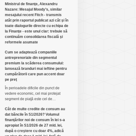
Ministrul de finanţe, Alexandru
Nazare: Mesajul Moody’s, similar
mesajului recent Fitch - transmis
atât prin raportul publicat azi cât şi în
toate dialogurile directe cu echipa de
la Finanţe - este unul clar: trebuie să
continuăm consolidarea fiscală şi
reformele asumate
Cum se adaptează companiile
antreprenoriale din segmentul
premium la scăderea consumului:
lansează branduri mai ieftine pentru
cumpărătorii care pun accent doar
pe preţ
În perioadele dificile din punct de
vedere economic, cel mai protejat
segment de piaţă este cel de…
Cât de multe credite de consum au
dat băncile în S1/2026? Volumul
finanţărilor noi de consum în lei s-a
apropiat în S1/2026 de 27 mld. lei,
după o creştere cu doar 4%, adică