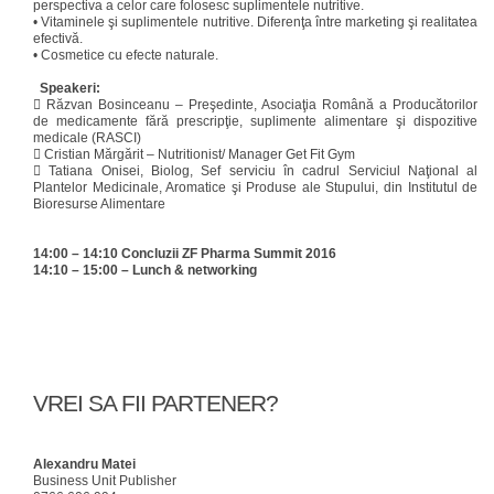
perspectiva a celor care folosesc suplimentele nutritive.
•
Vitaminele şi suplimentele nutritive. Diferenţa între marketing şi realitatea
efectivă.
•
Cosmetice cu efecte naturale.
Speakeri:

Răzvan Bosinceanu – Preşedinte, Asociaţia Română a Producătorilor
de medicamente fără prescripţie, suplimente alimentare şi dispozitive
medicale (RASCI)

Cristian Mărgărit – Nutritionist/ Manager Get Fit Gym

Tatiana Onisei, Biolog, Sef serviciu în cadrul Serviciul Naţional al
Plantelor Medicinale, Aromatice şi Produse ale Stupului, din Institutul de
Bioresurse Alimentare
14:00 – 14:10 Concluzii ZF Pharma Summit 2016
14:10 – 15:00 – Lunch & networking
VREI SA FII PARTENER?
Alexandru Matei
Business Unit Publisher