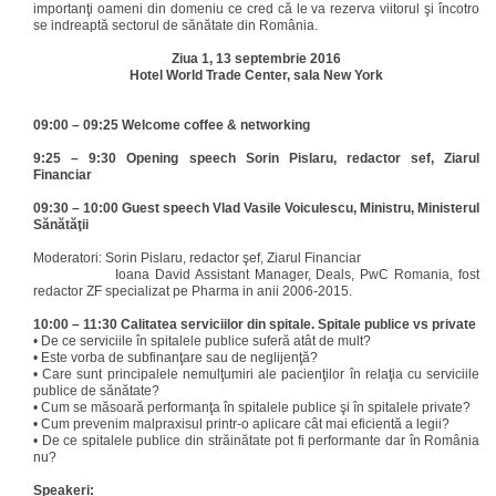
importanţi oameni din domeniu ce cred că le va rezerva viitorul şi încotro
se indreaptă sectorul de sănătate din România.
Ziua 1, 13 septembrie 2016
Hotel World Trade Center, sala New York
09:00 – 09:25 Welcome coffee & networking
9:25 – 9:30 Opening speech Sorin Pislaru, redactor sef, Ziarul
Financiar
09:30 – 10:00 Guest speech Vlad Vasile Voiculescu, Ministru, Ministerul
Sănătăţii
Moderatori: Sorin Pislaru, redactor şef, Ziarul Financiar
Ioana David Assistant Manager, Deals, PwC Romania, fost
redactor ZF specializat pe Pharma in anii 2006-2015.
10:00 – 11:30 Calitatea serviciilor din spitale. Spitale publice vs private
•
De ce serviciile în spitalele publice suferă atât de mult?
•
Este vorba de subfinanţare sau de neglijenţă?
•
Care sunt principalele nemulţumiri ale pacienţilor în relaţia cu serviciile
publice de sănătate?
•
Cum se măsoară performanţa în spitalele publice şi în spitalele private?
•
Cum prevenim malpraxisul printr-o aplicare cât mai eficientă a legii?
•
De ce spitalele publice din străinătate pot fi performante dar în România
nu?
Speakeri: