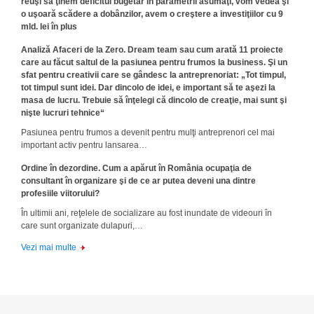
reuşi să ţinem deficitul bugetar în parametrii asumaţi, vom vedea şi
o uşoară scădere a dobânzilor, avem o creştere a investiţiilor cu 9
mld. lei în plus
Analiză Afaceri de la Zero. Dream team sau cum arată 11 proiecte
care au făcut saltul de la pasiunea pentru frumos la business. Şi un
sfat pentru creativii care se gândesc la antreprenor­iat: „Tot timpul,
tot timpul sunt idei. Dar dincolo de idei, e important să te aşezi la
masa de lucru. Trebuie să înţelegi că dincolo de creaţie, mai sunt şi
nişte lucruri tehnice“
Pasiunea pentru frumos a devenit pentru mulţi antreprenori cel mai
important activ pentru lansarea…
Ordine în dezordine. Cum a apărut în România ocupaţia de
consultant în organizare şi de ce ar putea deveni una dintre
profesiile viitorului?
În ultimii ani, reţelele de socializare au fost inundate de videouri în
care sunt organizate dulapuri,…
Vezi mai multe