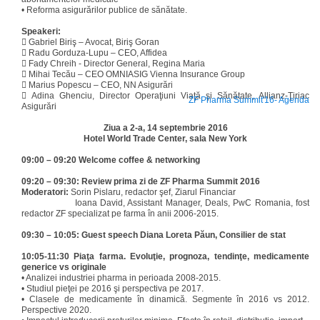
•
Reforma asigurărilor publice de sănătate.
Speakeri:

Gabriel Biriş – Avocat, Biriş Goran

Radu Gorduza-Lupu – CEO, Affidea

Fady Chreih - Director General, Regina Maria

Mihai Tecău – CEO OMNIASIG Vienna Insurance Group

Marius Popescu – CEO, NN Asigurări

Adina Ghenciu, Director Operaţiuni Viaţă şi Sănătate, Allianz-Ţiriac
ZF Pharma Summit'16- Agenda
Asigurări
Ziua a 2-a, 14 septembrie 2016
Hotel World Trade Center, sala New York
09:00 – 09:20 Welcome coffee & networking
09:20 – 09:30: Review prima zi de ZF Pharma Summit 2016
Moderatori:
Sorin Pislaru, redactor şef, Ziarul Financiar
Ioana David, Assistant Manager, Deals, PwC Romania, fost
redactor ZF specializat pe farma în anii 2006-2015.
09:30 – 10:05: Guest speech Diana Loreta Păun, Consilier de stat
10:05-11:30 Piaţa farma. Evoluţie, prognoza, tendinţe, medicamente
generice vs originale
•
Analizei industriei pharma in perioada 2008-2015.
•
Studiul pieţei pe 2016 şi perspectiva pe 2017.
•
Clasele de medicamente în dinamică. Segmente în 2016 vs 2012.
Perspective 2020.