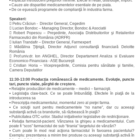
•
Impactul introducerii preţurilor minime. Efecte în retail, distribuţie, import.
•
Cauze ale disparitiei medicamentelor esentiale de pe piata.
•
De ce eşuează programele de complianţă în industria farma.
Speakeri:

Petru Crăciun - Director General, Cegedim

Lucian Bondoc – Managing Director, Bondoc & Asociatii

Robert Popescu – Preşedinte, Asociaţia Distribuitorilor şi Retailerilor
Farmaceutici din România (ADRFR)

Iulian Trandafir – Director General, Farmexpert

Mădălina Ţiţirigă, Director Adjunct consultanţă financiară Deloitte
România

Prof.univ.dr. Ion ANGHEL, Director Departament Analiza si Evaluare
Economico-Financiara - ASE Bucureşti

Cristian Horia – Vicepreşedinte, Comisia pentru sănătate şi familie,
Camera Deputatilor
11:30-13:00 Producţia românească de medicamente. Evoluţie, puncte
tari, puncte slabe, pârghii de creştere.
•
Relaţiile producători de medicamente – medici – farmacişti.
•
Legislaţia claw-back. Ce se poate îmbunătăţi. Efectele în piaţă de la
introducerea sa
•
Prescripţia medicamentului, momentul zero al pieţei farma.
•
Ce soluţii sunt pentru medicamentele “no name”, dar cu aceeaşi
substanţă activă ca brandurile, să răzbească în piaţă?
•
Publicitatea OTC-urilor. Stadiul iniţiativelor legislative de restricţionare.
•
Relaţia farmacist-pacient. Vânzarea la ghişeu a medicamentului. Cum
poate fi “scos” farmacistul de sub “tirania” targetului de vânzări?
•
Cum poate în mod real acţiona farmacistul în favoarea pacientului?
Exemplu: prezentarea a minim trei produse cu aceeaşi substanţă activă în