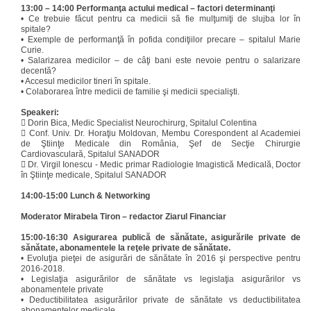
13:00 – 14:00 Performanţa actului medical – factori determinanţi
•
Ce trebuie făcut pentru ca medicii să fie mulţumiţi de slujba lor în
spitale?
•
Exemple de performanţă în pofida condiţiilor precare – spitalul Marie
Curie.
•
Salarizarea medicilor – de câţi bani este nevoie pentru o salarizare
decentă?
•
Accesul medicilor tineri în spitale.
•
Colaborarea între medicii de familie şi medicii specialişti.
Speakeri:

Dorin Bica, Medic Specialist Neurochirurg, Spitalul Colentina

Conf. Univ. Dr. Horaţiu Moldovan, Membu Corespondent al Academiei
de Ştiinţe Medicale din România, Şef de Secţie Chirurgie
Cardiovasculară, Spitalul SANADOR

Dr. Virgil Ionescu - Medic primar Radiologie Imagistică Medicală, Doctor
în Ştiinţe medicale, Spitalul SANADOR
14:00-15:00 Lunch & Networking
Moderator Mirabela Tiron – redactor Ziarul Financiar
15:00-16:30 Asigurarea publică de sănătate, asigurările private de
sănătate, abonamentele la reţele private de sănătate.
•
Evoluţia pieţei de asigurări de sănătate în 2016 şi perspective pentru
2016-2018.
•
Legislaţia asigurărilor de sănătate vs legislaţia asigurărilor vs
abonamentele private
•
Deductibilitatea asigurărilor private de sănătate vs deductibilitatea
abonamentelor medicale