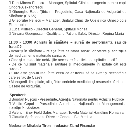

Dan Mircea Enescu – Manager, Spitalul Clinic de urgenta pentru copii
Grigore Alexandrescu

Gheorghe Radu Ţibichi - Preşedinte, Casa Naţională de Asigurări de
Sănătate (CNAS)

Gheorghe Peltecu – Manager, Spitalul Clinic de Obstetrică Ginecologie
Filantropia

Luca Militello - Director General, Spitalul Monza

Nirvana Georgescu – Quality and Patient Safety Director, Regina Maria
11:30 - 13:00 Achiziţii în sănătate – sursă de performanţă sau de
fraudă?
•
Achiziţii în sănătate – relaţia între calitatea serviciilor oferite şi achiziţiile
de medicamente materiale sanitare.
•
Cine şi cum decide achiziţiile necesare în activitatea spitalicească?
•
De ce nu sunt materiale sanitare şi medicamente în spitale cât este
nevoie?
•
Care este gap-ul real între ceea ce ar trebui să fie livrat şi decontările
care se fac de Case?
•
Managerii din spitale, aflaţi între cerinţele medicilor şi resursele oferite de
Casele de Asigurări.
Speakeri:

Bogdan Puşcaş - Presedinte, Agenţia Naţională pentru Achiziţii Publice

Vasile Cepoi – Preşedinte, Autoritatea Naţională de Management a
Calităţii în Sănătate

Valentin Ene- Field Sales Manager, Toyota Material Handling România

Claudia Sprîncenatu, Director General, Bio-Medica
Moderator Mirabela Tiron – redactor Ziarul Financiar