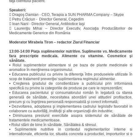
faţa clientului pacient.
Speakeri:

Dragoş Damian - CEO, Terapia a SUN PHARMA Company – Skype

Petru Crăciun - Director General, Cegedim

Ioan Nani - Director General, Antibiotice Iaşi

Laurenţiu Mihai – Director Executiv, Asociaţia Producătorilor de
Medicamente Generice din România
Moderator Mirabela Tiron – redactor Ziarul Financiar
13:00-14:00 Piaţa suplimentelor nutritive. Suplimente vs. Medicamente
fara prescriptie medicala. Alimente cu vitamine. Cosmetice şi
sănătate.
•
Rolul suplimentelor alimentare si pe baza de plante medicinale si
aromatice în menţinerea organismului.
•
Educarea publicului cu privire la diferenţa între produselele utilizate în
scop de tratament/ prevenţie/ suplimentarea regimului alimentar.
•
Creşterea gradului de constientizare a publicului prin informarea
specifică cu privire la categoriile de produse pe care le reprezentăm;
•
Educarea pacientului şi consumatorului român în legatură cu starea
generală de sănătate, necesitatea abordării unei atitudini profilactice,
precum şi cu îngrijirea personală responsabilă şi corect informată;
•
Dezvoltarea, adoptarea şi implementarea cadrului legislativ favorabil in
colaborare cu autorităţi, instituţii şi alte organizaţii din industrie;
•
Diminuarea presiunii exercitate asupra sistemului de sănătate de
tratamentele medicamentoase.
•
Rolul stării de bine în sănătate. Sănătatea & stresul.
•
Suplimentele nutritive in contextul reglementarilor interne si
internationale, eficienta lor, situatia concreta a productiei, importurilor si o