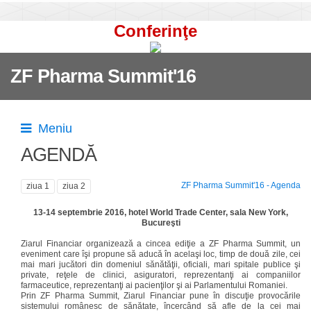
Conferinţe
ZF Pharma Summit'16
Meniu
AGENDĂ
ZF Pharma Summit'16 - Agenda
ziua 1
ziua 2
13-14 septembrie 2016, hotel World Trade Center, sala New York,
Bucureşti
Ziarul Financiar organizează a cincea ediţie a ZF Pharma Summit, un
eveniment care îşi propune să aducă în acelaşi loc, timp de două zile, cei
mai mari jucători din domeniul sănătăţii, oficiali, mari spitale publice şi
private, reţele de clinici, asiguratori, reprezentanţi ai companiilor
farmaceutice, reprezentanţi ai pacienţilor şi ai Parlamentului Romaniei.
Prin ZF Pharma Summit, Ziarul Financiar pune în discuţie provocările
sistemului românesc de sănătate, încercând să afle de la cei mai