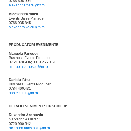
0766.606.994
alexandru.matei@zf.ro
Alecsandra Voicu
Events Sales Manager
0766.935.845
alexandra.voicu@m.ro
PRODUCATORI EVENIMENTE
Manuela Panescu
Business Events Producer
0754.078.906; 0318.256.314
manuela.panescu@m.ro
Daniela Fătu
Business Events Producer
0784 460.431
daniela.fatu@m.ro
DETALII EVENIMENT SI INSCRIERI:
Ruxandra Anastasiu
Marketing Assistant
0726.960.542
ruxandra.anastasiu@m.ro