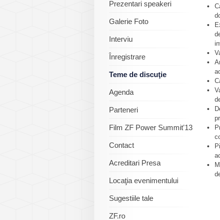
Prezentari speakeri
Ca
d
Galerie Foto
E
d
Interviu
in
Va
Înregistrare
A
a
Teme de discuţie
C
Va
Agenda
d
D
Parteneri
p
Film ZF Power Summit'13
P
co
Contact
Pi
a
Acreditari Presa
M
d
Locaţia evenimentului
Sugestiile tale
ZF.ro