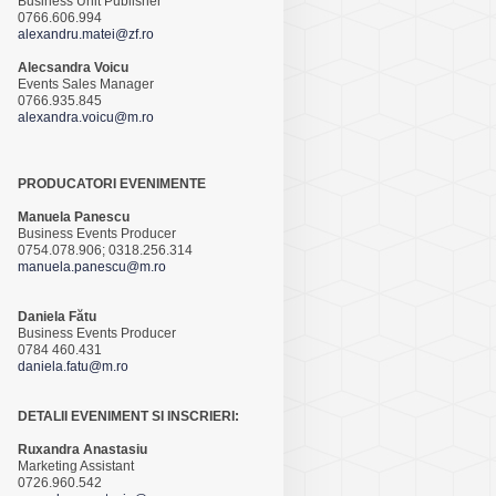
Business Unit Publisher
0766.606.994
alexandru.matei@zf.ro
Alecsandra Voicu
Events Sales Manager
0766.935.845
alexandra.voicu@m.ro
PRODUCATORI EVENIMENTE
Manuela Panescu
Business Events Producer
0754.078.906; 0318.256.314
manuela.panescu@m.ro
Daniela Fătu
Business Events Producer
0784 460.431
daniela.fatu@m.ro
DETALII EVENIMENT SI INSCRIERI:
Ruxandra Anastasiu
Marketing Assistant
0726.960.542