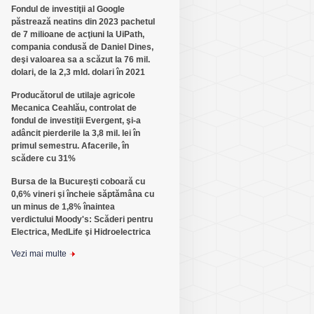
Fondul de investiţii al Google
păstrează neatins din 2023 pachetul
de 7 milioane de acţiuni la UiPath,
compania condusă de Daniel Dines,
deşi valoarea sa a scăzut la 76 mil.
dolari, de la 2,3 mld. dolari în 2021
Producătorul de utilaje agricole
Mecanica Ceahlău, controlat de
fondul de investiţii Evergent, şi-a
adâncit pierderile la 3,8 mil. lei în
primul semestru. Afacerile, în
scădere cu 31%
Bursa de la Bucureşti coboară cu
0,6% vineri şi încheie săptămâna cu
un minus de 1,8% înaintea
verdictului Moody's: Scăderi pentru
Electrica, MedLife şi Hidroelectrica
Vezi mai multe