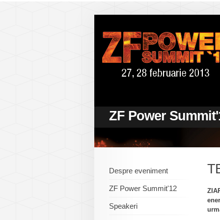
ZF Power Summit'
T
Despre eveniment
ZF Power Summit'12
ZIAR
ener
Speakeri
urm