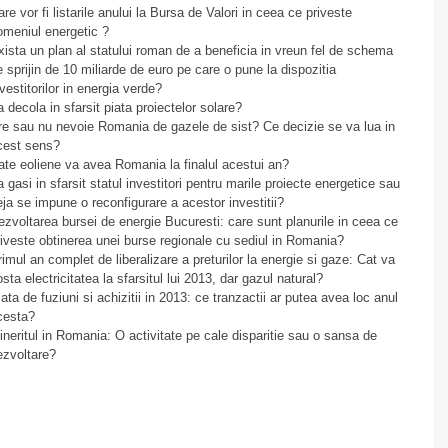
re vor fi listarile anului la Bursa de Valori in ceea ce priveste
omeniul energetic ?
xista un plan al statului roman de a beneficia in vreun fel de schema
e sprijin de 10 miliarde de euro pe care o pune la dispozitia
vestitorilor in energia verde?
 decola in sfarsit piata proiectelor solare?
re sau nu nevoie Romania de gazele de sist? Ce decizie se va lua in
cest sens?
ate eoliene va avea Romania la finalul acestui an?
 gasi in sfarsit statul investitori pentru marile proiecte energetice sau
eja se impune o reconfigurare a acestor investitii?
ezvoltarea bursei de energie Bucuresti: care sunt planurile in ceea ce
riveste obtinerea unei burse regionale cu sediul in Romania?
rimul an complet de liberalizare a preturilor la energie si gaze: Cat va
sta electricitatea la sfarsitul lui 2013, dar gazul natural?
ata de fuziuni si achizitii in 2013: ce tranzactii ar putea avea loc anul
cesta?
ineritul in Romania: O activitate pe cale disparitie sau o sansa de
ezvoltare?