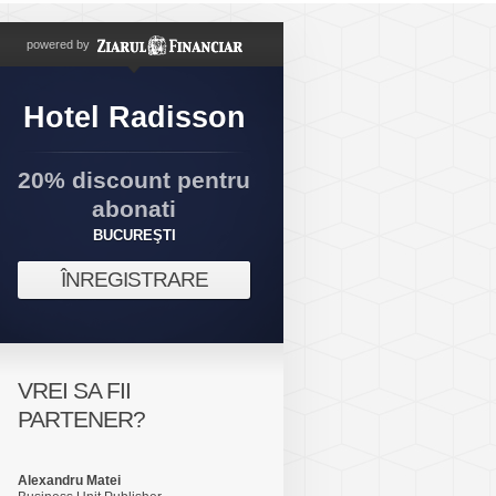
powered by
Hotel Radisson
20% discount pentru
abonati
BUCUREŞTI
ÎNREGISTRARE
VREI SA FII
PARTENER?
Alexandru Matei