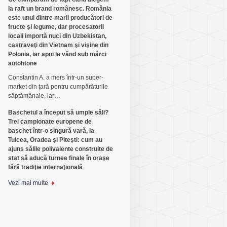
la raft un brand românesc. România
este unul dintre marii producători de
fructe şi legume, dar procesatorii
locali importă nuci din Uzbekistan,
castraveţi din Vietnam şi vişine din
Polonia, iar apoi le vând sub mărci
autohtone
Constantin A. a mers într-un su­per­
market din ţară pentru cum­părăturile
săptămânale, iar…
Baschetul a început să umple săli?
Trei campionate europene de
baschet într-o singură vară, la
Tulcea, Oradea şi Piteşti: cum au
ajuns sălile polivalente construite de
stat să aducă turnee finale în oraşe
fără tradiţie internaţională
Vezi mai multe