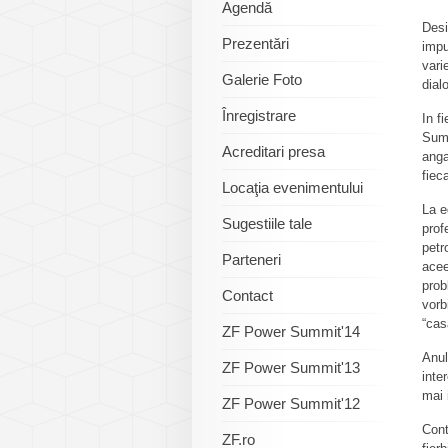
Agendă
Desi
Prezentări
impu
vari
Galerie Foto
dial
Înregistrare
In f
Summ
Acreditari presa
anga
fiec
Locaţia evenimentului
La e
Sugestiile tale
prof
petr
Parteneri
acee
prob
Contact
vorb
“cas
ZF Power Summit'14
Anul
ZF Power Summit'13
inte
mai 
ZF Power Summit'12
Cont
ZF.ro