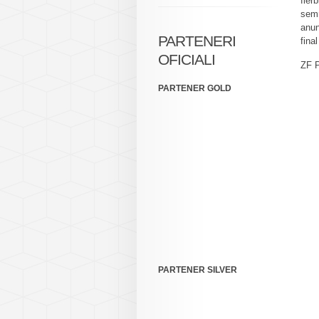
fier
semn
anun
PARTENERI
fina
OFICIALI
ZF P
PARTENER GOLD
PARTENER SILVER