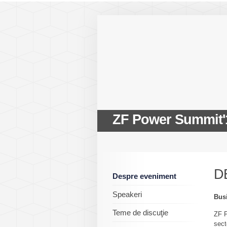
ZF Power Summit'
D
Despre eveniment
Speakeri
Busi
Teme de discuţie
ZF P
sect