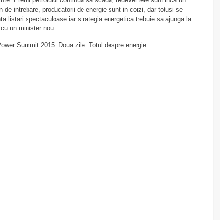
binte. Pretul petrolului continua sa scada, redeventele sunt inca un
 de intrebare, producatorii de energie sunt in corzi, dar totusi se
ta listari spectaculoase iar strategia energetica trebuie sa ajunga la
l cu un minister nou.
ower Summit 2015. Doua zile. Totul despre energie