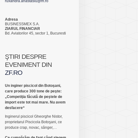
ruxandra.anastasiu@m.ro
Adresa
BUSINESSMEX S.A.
ZIARUL FINANCIAR
Bd. Aviatorilor 45, sector 1, Bucuresti
ŞTIRI DESPRE
EVENIMENT DIN
ZF.RO
Un inginer piscicol din Botoşani,
care produce 300 tone de peşte:
„Competiţia făcută de peştele de
import este tot mai mare. Nu avem
desfacere“
Inginerul piscicol Gheorghe Nistor,
proprietarul Pis­ci­cola Botoşani, ce
produce crap, novac, sânger,…
Ce cumpărăm de fapt când alegem