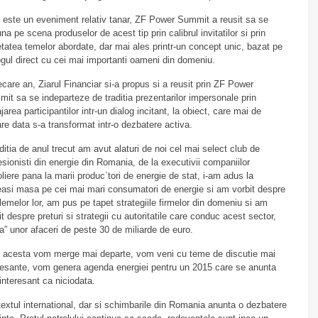
 este un eveniment relativ tanar, ZF Power Summit a reusit sa se
na pe scena produselor de acest tip prin calibrul invitatilor si prin
etatea temelor abordate, dar mai ales printr-un concept unic, bazat pe
ogul direct cu cei mai importanti oameni din domeniu.
iecare an, Ziarul Financiar si-a propus si a reusit prin ZF Power
it sa se indeparteze de traditia prezentarilor impersonale prin
jarea participantilor intr-un dialog incitant, la obiect, care mai de
are data s-a transformat intr-o dezbatere activa.
ditia de anul trecut am avut alaturi de noi cel mai select club de
esionisti din energie din Romania, de la executivii companiilor
oliere pana la marii produc`tori de energie de stat, i-am adus la
asi masa pe cei mai mari consumatori de energie si am vorbit despre
lemelor lor, am pus pe tapet strategiile firmelor din domeniu si am
it despre preturi si strategii cu autoritatile care conduc acest sector,
a” unor afaceri de peste 30 de miliarde de euro.
 acesta vom merge mai departe, vom veni cu teme de discutie mai
resante, vom genera agenda energiei pentru un 2015 care se anunta
interesant ca niciodata.
extul international, dar si schimbarile din Romania anunta o dezbatere