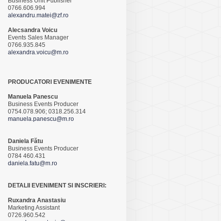
Business Unit Publisher
0766.606.994
alexandru.matei@zf.ro
Alecsandra Voicu
Events Sales Manager
0766.935.845
alexandra.voicu@m.ro
PRODUCATORI EVENIMENTE
Manuela Panescu
Business Events Producer
0754.078.906; 0318.256.314
manuela.panescu@m.ro
Daniela Fătu
Business Events Producer
0784 460.431
daniela.fatu@m.ro
DETALII EVENIMENT SI INSCRIERI:
Ruxandra Anastasiu
Marketing Assistant
0726.960.542