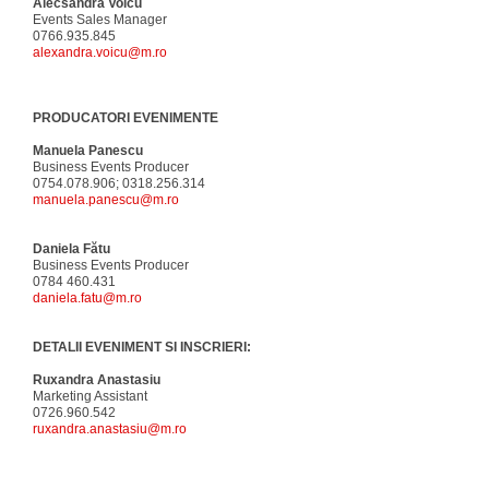
Alecsandra Voicu
Events Sales Manager
0766.935.845
alexandra.voicu@m.ro
PRODUCATORI EVENIMENTE
Manuela Panescu
Business Events Producer
0754.078.906; 0318.256.314
manuela.panescu@m.ro
Daniela Fătu
Business Events Producer
0784 460.431
daniela.fatu@m.ro
DETALII EVENIMENT SI INSCRIERI:
Ruxandra Anastasiu
Marketing Assistant
0726.960.542
ruxandra.anastasiu@m.ro