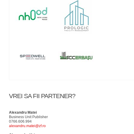
VREI SA FII PARTENER?
Alexandru Matei
Business Unit Publisher
0766.606.994
alexandru.matei@zf.ro