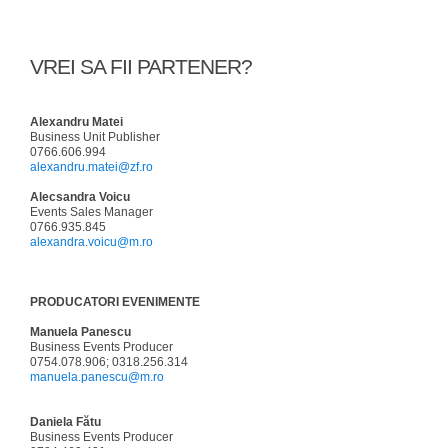
VREI SA FII PARTENER?
Alexandru Matei
Business Unit Publisher
0766.606.994
alexandru.matei@zf.ro
Alecsandra Voicu
Events Sales Manager
0766.935.845
alexandra.voicu@m.ro
PRODUCATORI EVENIMENTE
Manuela Panescu
Business Events Producer
0754.078.906; 0318.256.314
manuela.panescu@m.ro
Daniela Fătu
Business Events Producer