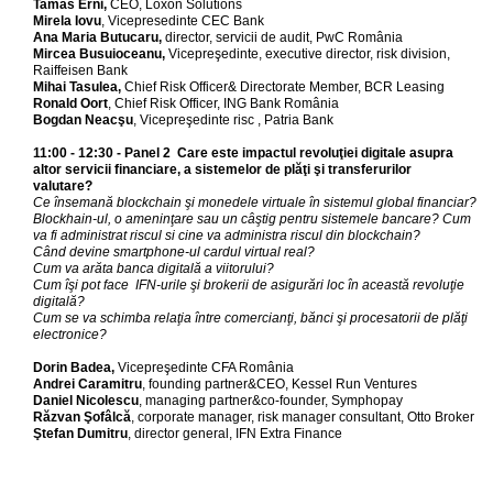
Tamas Erni
,
CEO, Loxon Solutions
Mirela Iovu
, Vicepresedinte CEC Bank
Ana Maria Butucaru,
director, servicii de audit, PwC România
Mircea Busuioceanu
,
Vicepreşedinte, executive director, risk division,
Raiffeisen Bank
Mihai Tasulea
,
Chief Risk Officer& Directorate Member, BCR Leasing
Ronald Oort
, Chief Risk Officer, ING Bank România
Bogdan Neacşu
, Vicepreşedinte risc , Patria Bank
11:00 - 12:30 - Panel 2 Care este impactul revoluţiei digitale asupra
altor servicii financiare, a sistemelor de plăţi şi transferurilor
valutare?
Ce însemană blockchain şi monedele virtuale în sistemul global financiar?
Blockhain-ul, o ameninţare sau un câştig pentru sistemele bancare? Cum
va fi administrat riscul si cine va administra riscul din blockchain?
Când devine smartphone-ul cardul virtual real?
Cum va arăta banca digitală a viitorului?
Cum îşi pot face IFN-urile şi brokerii de asigurări loc în această revoluţie
digitală?
Cum se va schimba relaţia între comercianţi, bănci şi procesatorii de plăţi
electronice?
Dorin Badea,
Vicepreşedinte CFA România
A
ndrei Caramitru
, founding partner&CEO, Kessel Run Ventures
Daniel Nicolescu
, managing partner&co-founder, Symphopay
Răzvan Şofâlcă
, corporate manager, risk manager consultant, Otto Broker
Ştefan Dumitru
, director general, IFN Extra Finance