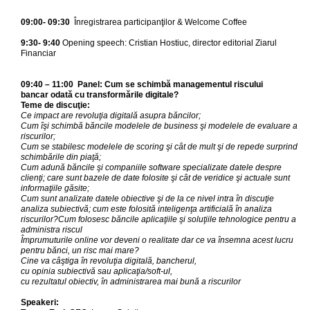
09:00- 09:30
Înregistrarea participanţilor & Welcome Coffee
9:30- 9:40
Opening speech: Cristian Hostiuc, director editorial Ziarul
Financiar
09:40 – 11:00 Panel:
Cum se schimb
ă
managementul riscului
bancar odată cu transformările digitale?
Teme de discuţie:
Ce impact are revoluţia digitală asupra băncilor;
Cum îşi schimbă băncile modelele de business şi modelele de evaluare a
riscurilor;
Cum se stabilesc modelele de scoring şi cât de mult şi de repede surprind
schimbările din piaţă;
Cum adună băncile şi companiile software specializate datele despre
clienţi; care sunt bazele de date folosite şi cât de veridice şi actuale sunt
informaţiile găsite;
Cum sunt analizate datele obiective şi de la ce nivel intra în discuţie
analiza subiectivă; cum este folosită inteligenţa artificială în analiza
riscurilor?Cum folosesc băncile aplicaţiile şi soluţiile tehnologice pentru a
administra riscul
Împrumuturile online vor deveni o realitate dar ce va însemna acest lucru
pentru bănci, un risc mai mare?
Cine va câştiga în revoluţia digitală, bancherul,
cu opinia subiectivă sau aplicaţia/soft-ul,
cu rezultatul obiectiv, în administrarea mai bună a riscurilor
Speakeri: