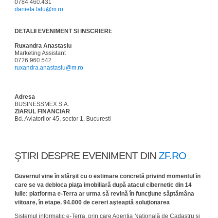
0784 460.431
daniela.fatu@m.ro
DETALII EVENIMENT SI INSCRIERI:
Ruxandra Anastasiu
Marketing Assistant
0726.960.542
ruxandra.anastasiu@m.ro
Adresa
BUSINESSMEX S.A.
ZIARUL FINANCIAR
Bd. Aviatorilor 45, sector 1, Bucuresti
ŞTIRI DESPRE EVENIMENT DIN
ZF.RO
Guvernul vine în sfârşit cu o estimare concretă privind momentul în
care se va debloca piaţa imobiliară după atacul cibernetic din 14
iulie: platforma e-Terra ar urma să revină în funcţiune săptămâna
viitoare, în etape. 94.000 de cereri aşteaptă soluţionarea
Sistemul informatic e-Terra, prin care Agenţia Naţională de Cadastru şi