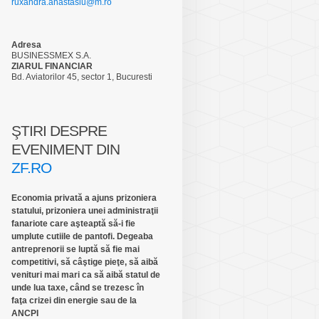
ruxandra.anastasiu@m.ro
Adresa
BUSINESSMEX S.A.
ZIARUL FINANCIAR
Bd. Aviatorilor 45, sector 1, Bucuresti
ŞTIRI DESPRE
EVENIMENT DIN
ZF.RO
Economia privată a ajuns prizoniera
statului, prizoniera unei administraţii
fanariote care aşteaptă să-i fie
umplute cutiile de pantofi. Degeaba
antreprenorii se luptă să fie mai
competitivi, să câştige pieţe, să aibă
venituri mai mari ca să aibă statul de
unde lua taxe, când se trezesc în
faţa crizei din energie sau de la
ANCPI