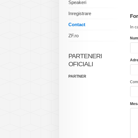
Speakeri
Inregistrare
For
Contact
In c
ZF.ro
Num
PARTENERI
Adre
OFICIALI
PARTNER
Com
Mesa