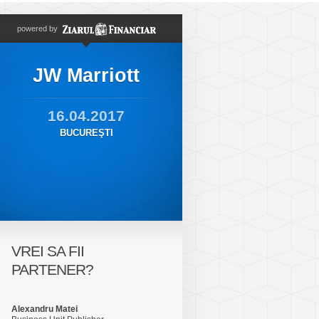
powered by
JW Marriott
16.04.2017
BUCUREŞTI
VREI SA FII
PARTENER?
Alexandru Matei