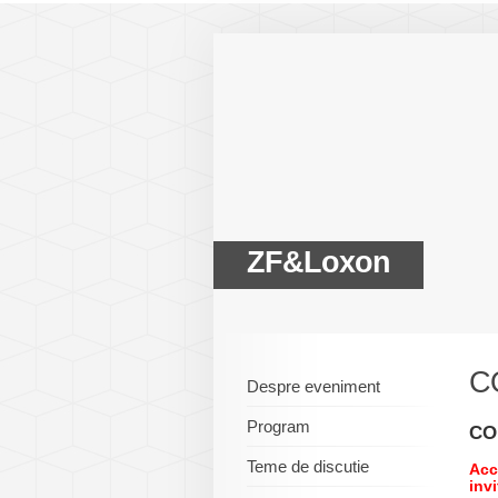
ZF&Loxon
C
Despre eveniment
Program
CO
Teme de discutie
Acc
invi