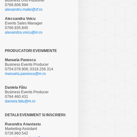
Business Unit Publisher
0766.606.994
alexandru.matei@zf.ro
Alecsandra Voicu
Events Sales Manager
0766.935.845
alexandra.voicu@m.ro
PRODUCATORI EVENIMENTE
Manuela Panescu
Business Events Producer
0754.078.906; 0318.256.314
manuela.panescu@m.ro
Daniela Fătu
Business Events Producer
0784 460.431
daniela.fatu@m.ro
DETALII EVENIMENT SI INSCRIERI:
Ruxandra Anastasiu
Marketing Assistant
0726.960.542