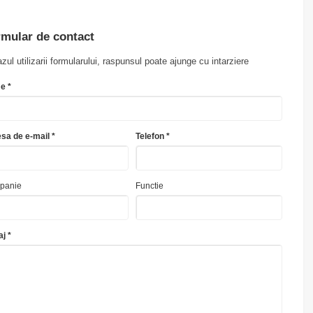
mular de contact
azul utilizarii formularului, raspunsul poate ajunge cu intarziere
e *
sa de e-mail *
Telefon *
panie
Functie
j *