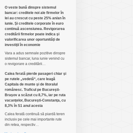
O veste bună dinspre sistemul
bancar: creditele noi ale firmelor în
lei au crescut cu peste 25% an/an în
iunie. Şi creditele corporate în euro
continuă ascensiunea. Revigorarea
creditării firmelor poate indica şi
valorificarea unor oportunităţi de
investiţii în economie
Vara a adus semnale pozitive dinspre
sistemul bancar, luna iunie venind cu
o revigorare a creditării…
Calea ferată pierde pasageri chiar şi
pe rutele „vedetă“, care leagă
Capitala de munte şi de litoralul
românesc. Traficul pe Bucureşti-
Braşov a scăzut cu 8,7%, iar pe ruta
vacanţelor, Bucureşti-Constanţa, cu
8,3% în S1 anul acesta
Calea ferată continuă să piardă teren
inclusiv pe cele mai importante rute
din retea, respectiv…