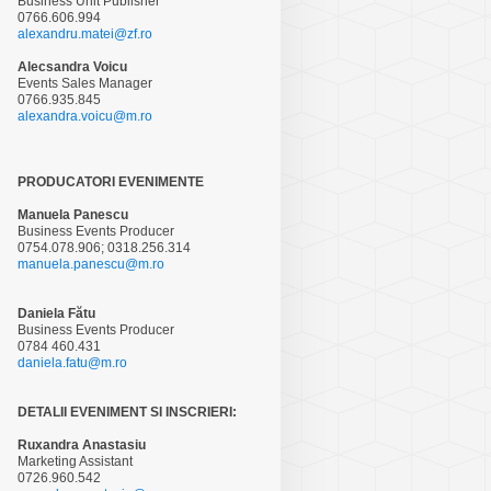
Business Unit Publisher
0766.606.994
alexandru.matei@zf.ro
Alecsandra Voicu
Events Sales Manager
0766.935.845
alexandra.voicu@m.ro
PRODUCATORI EVENIMENTE
Manuela Panescu
Business Events Producer
0754.078.906; 0318.256.314
manuela.panescu@m.ro
Daniela Fătu
Business Events Producer
0784 460.431
daniela.fatu@m.ro
DETALII EVENIMENT SI INSCRIERI:
Ruxandra Anastasiu
Marketing Assistant
0726.960.542