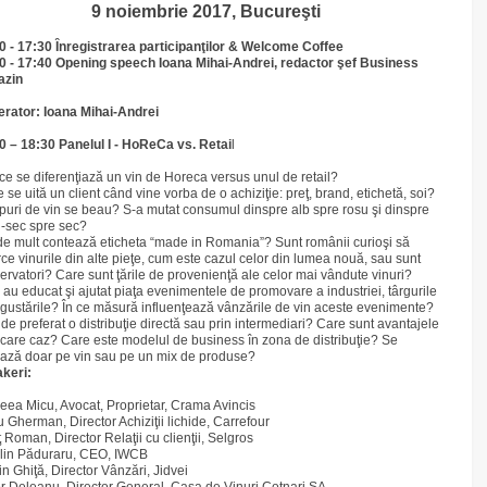
9 noiembrie 2017, Bucureşti
0 - 17:30 Ȋnregistrarea participanţilor & Welcome Coffee
0 - 17:40 Opening speech Ioana Mihai-Andrei, redactor şef Business
azin
rator: Ioana Mihai-Andrei
0 – 18:30
Panelul I - HoReCa vs. Retai
l
 ce se diferenţiază un vin de Horeca versus unul de retail?
 se uită un client când vine vorba de o achiziţie: preţ, brand, etichetă, soi?
ipuri de vin se beau? S-a mutat consumul dinspre alb spre rosu şi dinspre
-sec spre sec?
de mult contează eticheta “made in Romania”? Sunt românii curioşi să
rce vinurile din alte pieţe, cum este cazul celor din lumea nouă, sau sunt
ervatori? Care sunt ţările de provenienţă ale celor mai vândute vinuri?
au educat şi ajutat piaţa evenimentele de promovare a industriei, târgurile
egustările? În ce măsură influenţează vânzările de vin aceste evenimente?
 de preferat o distribuţie directă sau prin intermediari? Care sunt avantajele
iecare caz? Care este modelul de business în zona de distribuţie? Se
ază doar pe vin sau pe un mix de produse?
keri:
eea Micu, Avocat, Proprietar, Crama Avincis
 Gherman, Director Achiziţii lichide, Carrefour
 Roman, Director Relaţii cu clienţii, Selgros
lin Păduraru, CEO, IWCB
in Ghiţă, Director Vânzări, Jidvei