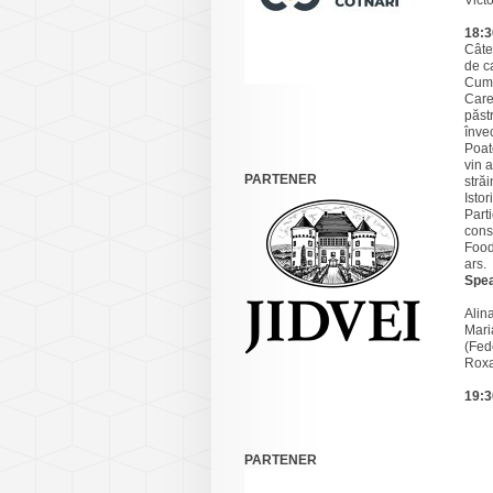
Vict
18:3
Câte 
de ca
Cum 
Care
păstr
înve
Poat
vin a
PARTENER
străi
Istor
Parti
con
Food
ars.
Spea
Alin
Mari
(Fed
Roxa
19:3
PARTENER