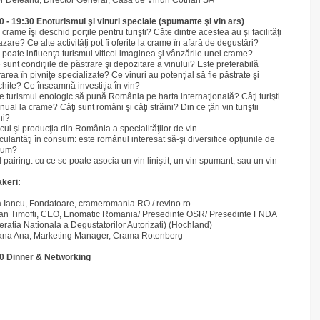
or Deleanu, Director General, Casa de Vinuri Cotnari SA
0 - 19:30
Enoturismul şi vinuri speciale (spumante şi vin ars)
crame îşi deschid porţile pentru turişti? Câte dintre acestea au şi facilităţi
zare? Ce alte activităţi pot fi oferite la crame în afară de degustări?
poate influenţa turismul viticol imaginea şi vânzările unei crame?
 sunt condiţiile de păstrare şi depozitare a vinului? Este preferabilă
area în pivniţe specializate? Ce vinuri au potenţial să fie păstrate şi
chite? Ce înseamnă investiţia în vin?
e turismul enologic să pună România pe harta internaţională? Câţi turişti
nual la crame? Câţi sunt români şi câţi străini? Din ce ţări vin turiştii
ni?
icul şi producţia din România a specialităţilor de vin.
cularităţi în consum: este românul interesat să-şi diversifice opţiunile de
sum?
 pairing: cu ce se poate asocia un vin liniştit, un vin spumant, sau un vin
keri:
a Iancu, Fondatoare, crameromania.RO / revino.ro
an Timofti, CEO, Enomatic Romania/ Presedinte OSR/ Presedinte FNDA
eratia Nationala a Degustatorilor Autorizati) (Hochland)
na Ana, Marketing Manager, Crama Rotenberg
0 Dinner & Networking