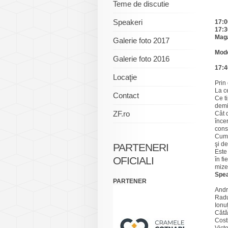
Teme de discutie
Speakeri
17:0
17:3
Mag
Galerie foto 2017
Mode
Galerie foto 2016
17:4
Locaţie
Prin
La ce
Contact
Ce t
demi
ZF.ro
Cât 
înce
cons
Cum 
şi d
PARTENERI
Este
OFICIALI
în f
mize
Spea
PARTENER
Andr
Radu
Ionuţ
Cătă
Cost