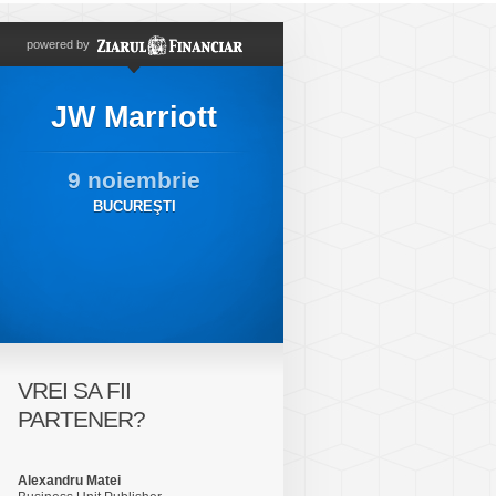
powered by
JW Marriott
9 noiembrie
BUCUREŞTI
VREI SA FII
PARTENER?
Alexandru Matei