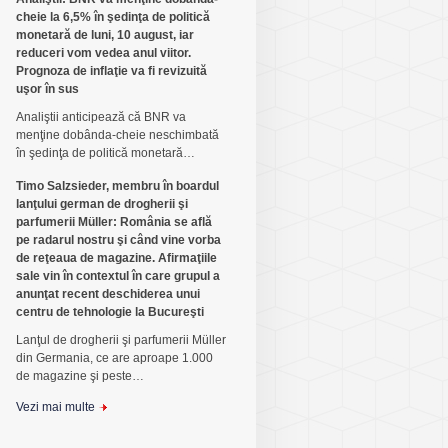
cheie la 6,5% în şedinţa de politică
monetară de luni, 10 august, iar
reduceri vom vedea anul viitor.
Prognoza de inflaţie va fi revizuită
uşor în sus
Analiştii anticipează că BNR va
menţine dobânda-cheie neschimbată
în şedinţa de politică monetară…
Timo Salzsieder, membru în boardul
lanţului german de drogherii şi
parfumerii Müller: România se află
pe radarul nostru şi când vine vorba
de reţeaua de magazine. Afirmaţiile
sale vin în contextul în care grupul a
anunţat recent deschiderea unui
centru de tehnologie la Bucureşti
Lanţul de drogherii şi parfumerii Müller
din Germania, ce are aproape 1.000
de magazine şi peste…
Vezi mai multe