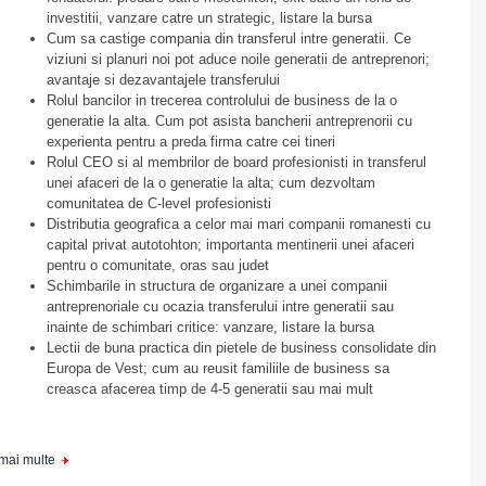
investitii, vanzare catre un strategic, listare la bursa
Cum sa castige compania din transferul intre generatii. Ce
viziuni si planuri noi pot aduce noile generatii de antreprenori;
avantaje si dezavantajele transferului
Rolul bancilor in trecerea controlului de business de la o
generatie la alta. Cum pot asista bancherii antreprenorii cu
experienta pentru a preda firma catre cei tineri
Rolul CEO si al membrilor de board profesionisti in transferul
unei afaceri de la o generatie la alta; cum dezvoltam
comunitatea de C-level profesionisti
Distributia geografica a celor mai mari companii romanesti cu
capital privat autotohton; importanta mentinerii unei afaceri
pentru o comunitate, oras sau judet
Schimbarile in structura de organizare a unei companii
antreprenoriale cu ocazia transferului intre generatii sau
inainte de schimbari critice: vanzare, listare la bursa
Lectii de buna practica din pietele de business consolidate din
Europa de Vest; cum au reusit familiile de business sa
creasca afacerea timp de 4-5 generatii sau mai mult
 mai multe