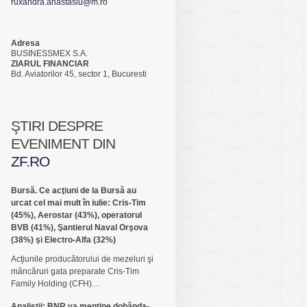
ruxandra.anastasiu@m.ro
Adresa
BUSINESSMEX S.A.
ZIARUL FINANCIAR
Bd. Aviatorilor 45, sector 1, Bucuresti
ŞTIRI DESPRE
EVENIMENT DIN
ZF.RO
Bursă. Ce acţiuni de la Bursă au
urcat cel mai mult în iulie: Cris-Tim
(45%), Aerostar (43%), operatorul
BVB (41%), Şantierul Naval Orşova
(38%) şi Electro-Alfa (32%)
Acţiunile producătorului de mezeluri şi
mâncăruri gata preparate Cris-Tim
Family Holding (CFH)…
Analiştii: BNR va menţine dobânda-