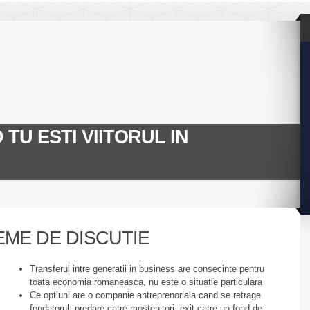
D TU ESTI VIITORUL IN
EME DE DISCUTIE
Transferul intre generatii in business are consecinte pentru
toata economia romaneasca, nu este o situatie particulara
Ce optiuni are o companie antreprenoriala cand se retrage
fondatorul: predare catre mostenitori, exit catre un fond de