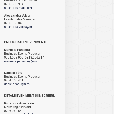
Business Unit Publisher
0766.606.994
alexandru.matei@zf.ro
Alecsandra Voicu
Events Sales Manager
0766.935.845
alexandra.voicu@m.ro
PRODUCATORI EVENIMENTE
Manuela Panescu
Business Events Producer
0754.078.906; 0318.256.314
manuela.panescu@m.ro
Daniela Fătu
Business Events Producer
0784 460.431
daniela.fatu@m.ro
DETALII EVENIMENT SI INSCRIERI:
Ruxandra Anastasiu
Marketing Assistant
0726.960.542