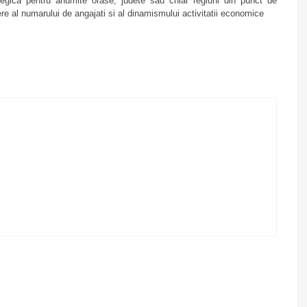
tegica pentru anumite orase, judete sau chiar regiuni din punct de
re al numarului de angajati si al dinamismului activitatii economice