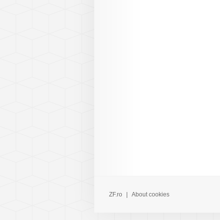
ZF.ro
|
About cookies