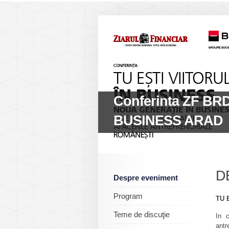
Conferinta ZF BR
BUSINESS ARAD
D
Despre eveniment
Program
TU 
Teme de discuţie
In c
ant