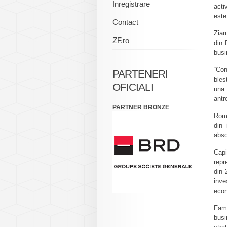
Inregistrare
acti
est
Contact
Ziar
ZF.ro
din 
busi
“Con
PARTENERI
bles
OFICIALI
una 
antr
PARTNER BRONZE
Roma
din 
abso
Capi
repr
din 
inve
eco
Fami
busi