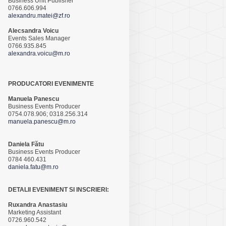
Business Unit Publisher
0766.606.994
alexandru.matei@zf.ro
Alecsandra Voicu
Events Sales Manager
0766.935.845
alexandra.voicu@m.ro
PRODUCATORI EVENIMENTE
Manuela Panescu
Business Events Producer
0754.078.906; 0318.256.314
manuela.panescu@m.ro
Daniela Fătu
Business Events Producer
0784 460.431
daniela.fatu@m.ro
DETALII EVENIMENT SI INSCRIERI:
Ruxandra Anastasiu
Marketing Assistant
0726.960.542