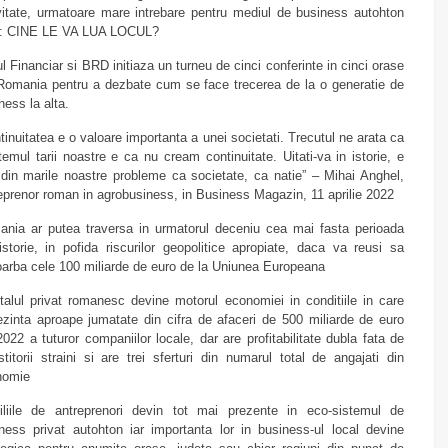
vitate, urmatoare mare intrebare pentru mediul de business autohton
e: CINE LE VA LUA LOCUL?
ul Financiar si BRD initiaza un turneu de cinci conferinte in cinci orase
Romania pentru a dezbate cum se face trecerea de la o generatie de
ness la alta.
tinuitatea e o valoare importanta a unei societati. Trecutul ne arata ca
temul tarii noastre e ca nu cream continuitate. Uitati-va in istorie, e
din marile noastre probleme ca societate, ca natie” – Mihai Anghel,
eprenor roman in agrobusiness, in Business Magazin, 11 aprilie 2022
nia ar putea traversa in urmatorul deceniu cea mai fasta perioada
istorie, in pofida riscurilor geopolitice apropiate, daca va reusi sa
arba cele 100 miliarde de euro de la Uniunea Europeana
talul privat romanesc devine motorul economiei in conditiile in care
ezinta aproape jumatate din cifra de afaceri de 500 miliarde de euro
2022 a tuturor companiilor locale, dar are profitabilitate dubla fata de
stitorii straini si are trei sferturi din numarul total de angajati din
nomie
liile de antreprenori devin tot mai prezente in eco-sistemul de
ness privat autohton iar importanta lor in business-ul local devine